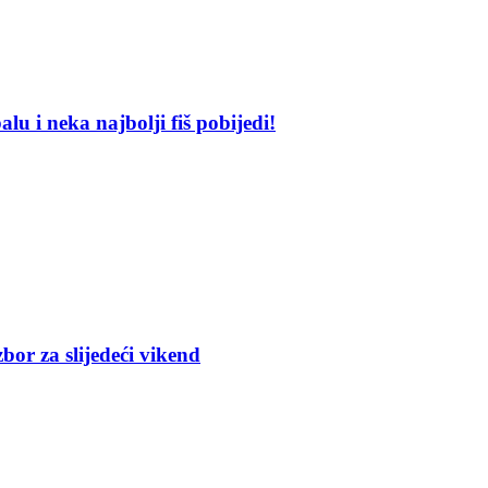
alu i neka najbolji fiš pobijedi!
r za slijedeći vikend