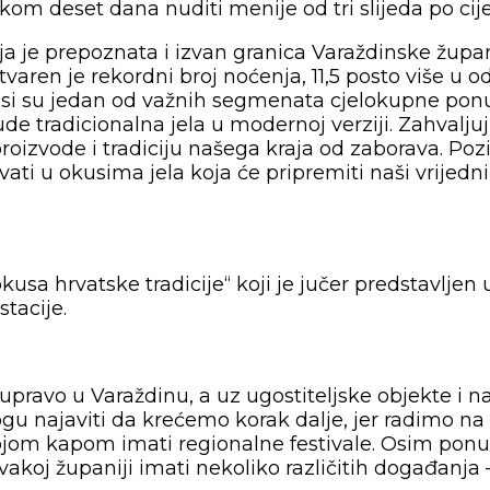
ekom deset dana nuditi menije od tri slijeda po ci
je prepoznata i izvan granica Varaždinske županij
varen je rekordni broj noćenja, 11,5 posto više u 
okusi su jedan od važnih segmenata cjelokupne pon
ude tradicionalna jela u modernoj verziji. Zahvaljuj
izvode i tradiciju našega kraja od zaborava. Po
ati u okusima jela koja će pripremiti naši vrijedn
okusa hrvatske tradicije“ koji je jučer predstavlj
stacije.
upravo u Varaždinu, a uz ugostiteljske objekte i naš
gu najaviti da krećemo korak dalje, jer radimo na
ojom kapom imati regionalne festivale. Osim ponud
akoj županiji imati nekoliko različitih događanja 