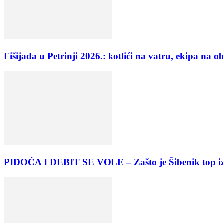
Fišijada u Petrinji 2026.: kotlići na vatru, ekipa na ob
PIDOĆA I DEBIT SE VOLE – Zašto je Šibenik top izbo