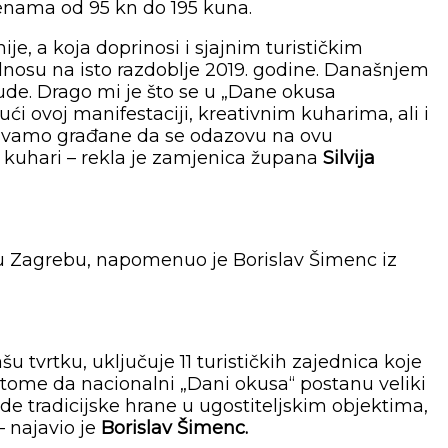
jenama od 95 kn do 195 kuna.
e, a koja doprinosi i sjajnim turističkim
odnosu na isto razdoblje 2019. godine. Današnjem
ude. Drago mi je što se u „Dane okusa
ući ovoj manifestaciji, kreativnim kuharima, ali i
zivamo građane da se odazovu na ovu
i kuhari – rekla je zamjenica župana
Silvija
en u Zagrebu, napomenuo je Borislav Šimenc iz
u tvrtku, uključuje 11 turističkih zajednica koje
 tome da nacionalni „Dani okusa“ postanu veliki
e tradicijske hrane u ugostiteljskim objektima,
– najavio je
Borislav Šimenc.