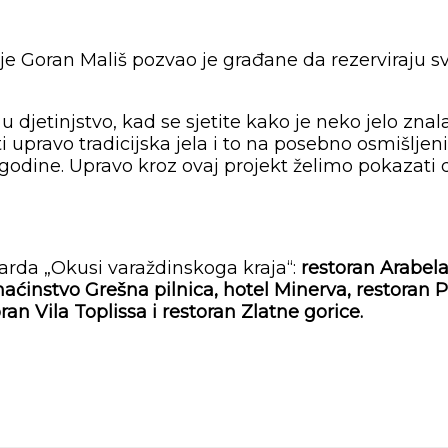
je Goran Mališ pozvao je građane da rezerviraju s
u djetinjstvo, kad se sjetite kako je neko jelo znal
upravo tradicijska jela i to na posebno osmišljen
le godine. Upravo kroz ovaj projekt želimo pokazat
ndarda „Okusi varaždinskoga kraja“:
restoran Arabela
ćinstvo Grešna pilnica, hotel Minerva, restoran Pa
ran Vila Toplissa i restoran Zlatne gorice.