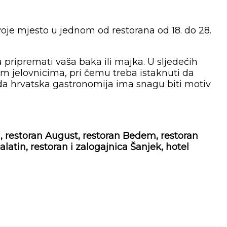
voje mjesto u jednom od restorana od 18. do 28.
a pripremati vaša baka ili majka. U sljedećih
im jelovnicima, pri čemu treba istaknuti da
i da hrvatska gastronomija ima snagu biti motiv
, restoran August, restoran Bedem, restoran
latin, restoran i zalogajnica Šanjek, hotel