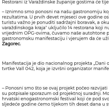
Restorani iz Varaždinske županije gostima će tij
– Iznimno smo ponosni na našu gastronomiju koja 
rezultatima. U prvih devet mjeseci ove godine ost
turistu važno je ponuditi sadržajni boravak, a 
varaždinskoga kraja“ uključilo 14 restorana koji n
vrijednim OPG-ovima, čuvamo naše autohtone pro
gastronomsku manifestaciju i vjerujem da će uživ
Zagorec.
Manifestacija je dio nacionalnog projekta „Dani 
tvrtke Vall 042, koja je izvršni organizator manife
– Ponosni smo što se ovaj projekt počeo razvijati 
su potpisale sporazum od projektnoj suradnji. Mo
hrvatski enogastronomski festival koji će pod sv
sljedeće godine ćemo tijekom tih deset dana u sv