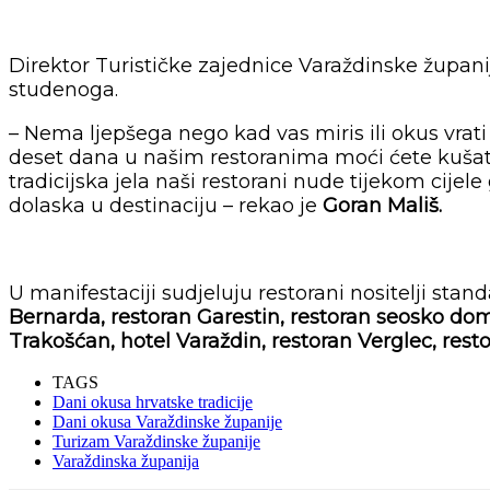
Direktor Turističke zajednice Varaždinske župani
studenoga.
– Nema ljepšega nego kad vas miris ili okus vrati 
deset dana u našim restoranima moći ćete kušati 
tradicijska jela naši restorani nude tijekom cije
dolaska u destinaciju – rekao je
Goran Mališ.
U manifestaciji sudjeluju restorani nositelji sta
Bernarda, restoran Garestin, restoran seosko doma
Trakošćan, hotel Varaždin, restoran Verglec, resto
TAGS
Dani okusa hrvatske tradicije
Dani okusa Varaždinske županije
Turizam Varaždinske županije
Varaždinska županija