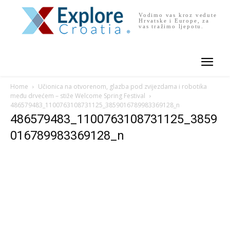
Vodimo vas kroz vedute
Hrvatske i Europe, za
vas tražimo ljepotu.
Home
Učionica na otvorenom, glazba pod zvijezdama i robotika
među drvećem – stiže Welcome Spring Festival
486579483_1100763108731125_3859016789983369128_n
486579483_1100763108731125_3859
016789983369128_n