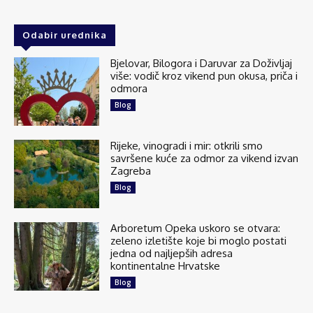
Odabir urednika
Bjelovar, Bilogora i Daruvar za Doživljaj
više: vodič kroz vikend pun okusa, priča i
odmora
Blog
Rijeke, vinogradi i mir: otkrili smo
savršene kuće za odmor za vikend izvan
Zagreba
Blog
Arboretum Opeka uskoro se otvara:
zeleno izletište koje bi moglo postati
jedna od najljepših adresa
kontinentalne Hrvatske
Blog