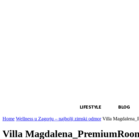
LIFESTYLE
BLOG
Home
Wellness u Zagorju – najbolji zimski odmor
Villa Magdalena
Villa Magdalena_PremiumRoo