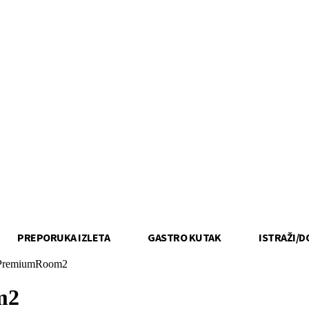
PREPORUKA IZLETA
GASTRO KUTAK
ISTRAŽI/D
_PremiumRoom2
m2