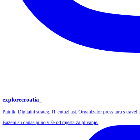
explorecroatia_
Putnik. Digitalni strateg. IT entuzijast. Organizator press tura s trave
Bazeni su danas puno više od mjesta za plivanje.