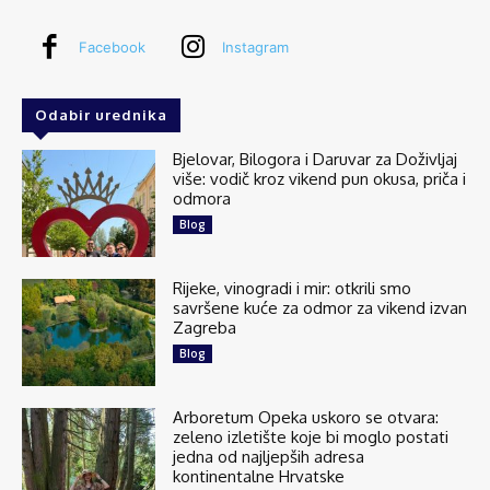
Silba je najsjeverniji dalmatinski otok smješten
između Premude i Oliba, poznat kao “vrata
Facebook
Instagram
Dalmacije”. S 300 stalnih stanovnika i površinom
na tek 15 četvornih kilometara oblikom...
See more
Odabir urednika
Bjelovar, Bilogora i Daruvar za Doživljaj
više: vodič kroz vikend pun okusa, priča i
odmora
136
6 comments
Blog
Share
Rijeke, vinogradi i mir: otkrili smo
savršene kuće za odmor za vikend izvan
Zagreba
Explore Croatia
Blog
July 24 at 5:05am
Majerovo vrilo jedan je od tri velika izvora rijeke
Gacke, jedne od najčišćih rijeka u Europi.
Arboretum Opeka uskoro se otvara:
Smješteno je u selu Sinac, svega desetak
zeleno izletište koje bi moglo postati
kilometara od Otočca, u krajoliku koji...
See more
jedna od najljepših adresa
kontinentalne Hrvatske