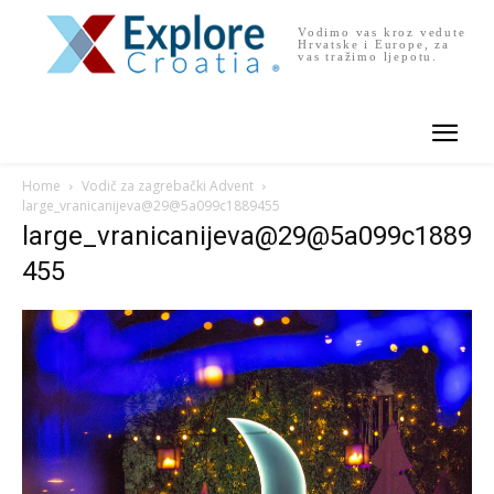
Vodimo vas kroz vedute
Hrvatske i Europe, za
vas tražimo ljepotu.
Home
Vodič za zagrebački Advent
large_vranicanijeva@29@5a099c1889455
large_vranicanijeva@29@5a099c1889
455