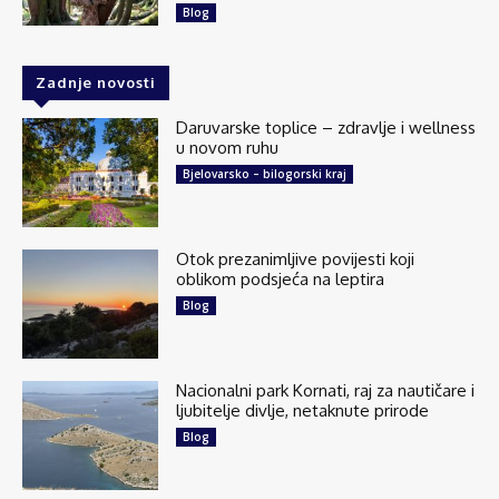
Blog
Zadnje novosti
25
1 comments
Share
Daruvarske toplice – zdravlje i wellness
u novom ruhu
Bjelovarsko – bilogorski kraj
Explore Croatia
July 21 at 7:00am
Nin je mjesto koje vas osvoji na prvu. Mali,
Otok prezanimljive povijesti koji
šarmantan, autentičan. Grad kroz koji ne treba
oblikom podsjeća na leptira
protrčati od jedne znamenitosti do druge. Njega
Blog
je najbolje upoznavati polako: ranom...
See more
Nacionalni park Kornati, raj za nautičare i
ljubitelje divlje, netaknute prirode
Blog
40
3 comments
Share