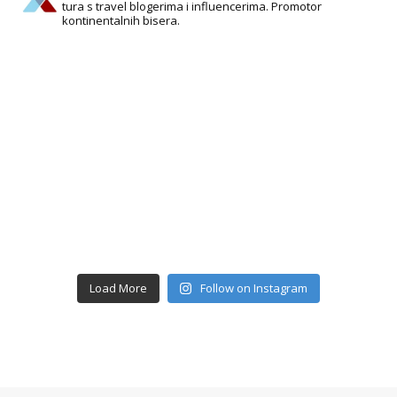
tura s travel blogerima i influencerima. Promotor
Share
kontinentalnih bisera.
Explore Croatia
July 31 at 6:40am
Kornatski arhipelag, mjesto je skrivenih razlika, čiji
oblik konstantno mijenja jačina valova, a boju pak
sunčeva zraka. Ukupno 89 otoka, otočića i hridi
godišnje ima čak 2700...
See more
18
1 comments
Load More
Follow on Instagram
Share
Explore Croatia
July 27 at 6:43am