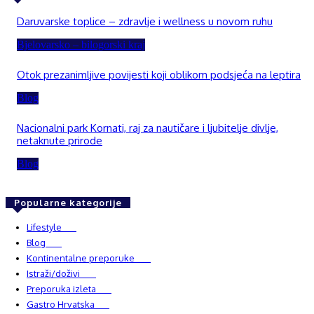
Daruvarske toplice – zdravlje i wellness u novom ruhu
Bjelovarsko – bilogorski kraj
Otok prezanimljive povijesti koji oblikom podsjeća na leptira
Blog
Nacionalni park Kornati, raj za nautičare i ljubitelje divlje,
netaknute prirode
Blog
Popularne kategorije
Lifestyle
937
Blog
750
Kontinentalne preporuke
482
Istraži/doživi
482
Preporuka izleta
349
Gastro Hrvatska
337