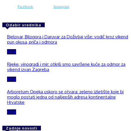
Facebook
Instagram
Odabir urednika
Bjelovar, Bilogora i Daruvar za Doživljaj više: vodič kroz vikend
pun okusa, priča i odmora
Blog
Rijeke, vinogradi i mir: otkrili smo savršene kuće za odmor za
vikend izvan Zagreba
Blog
Arboretum Opeka uskoro se otvara: zeleno izletište koje bi
moglo postati jedna od najljepših adresa kontinentalne
Hrvatske
Blog
Zadnje novosti