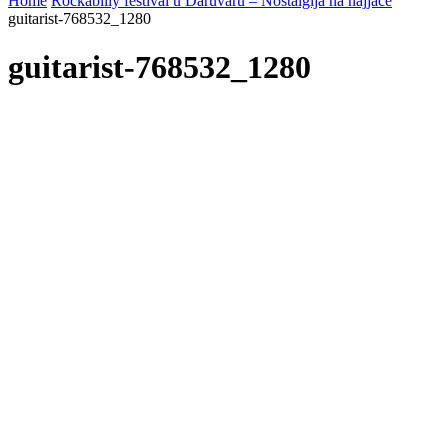
Home
Rockabilly festival u Daruvaru – Nostalgija na najjače
guitarist-768532_1280
guitarist-768532_1280