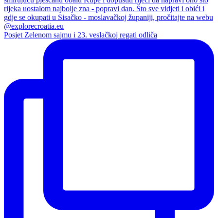
Posjet Zelenom sajmu i 23. veslačkoj regati odliča