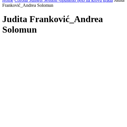
Home
Corona Sunsets Session -opušteno ljeto na krovu grada
Judita
Franković_Andrea Solomun
Judita Franković_Andrea
Solomun