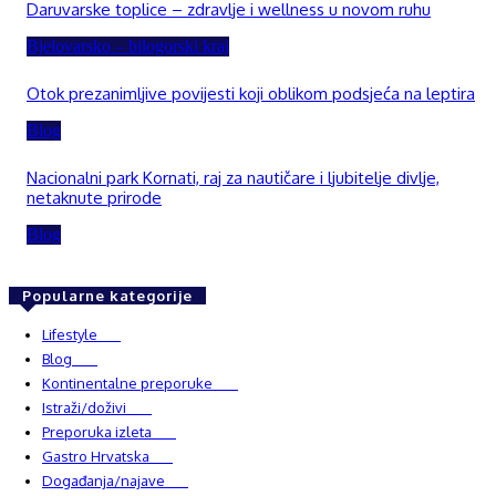
Daruvarske toplice – zdravlje i wellness u novom ruhu
Bjelovarsko – bilogorski kraj
Otok prezanimljive povijesti koji oblikom podsjeća na leptira
Blog
Nacionalni park Kornati, raj za nautičare i ljubitelje divlje,
netaknute prirode
Blog
Popularne kategorije
Lifestyle
937
Blog
750
Kontinentalne preporuke
482
Istraži/doživi
482
Preporuka izleta
349
Gastro Hrvatska
337
Događanja/najave
327