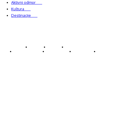
Aktivni odmor
303
Kultura
228
Destinacije
220
© Explorecroatia
O nama
Kontakt
ExploreCroatia suradnici
Uvjeti korištenja
Oglašavanje
Impressum
Zaštita privatnosti