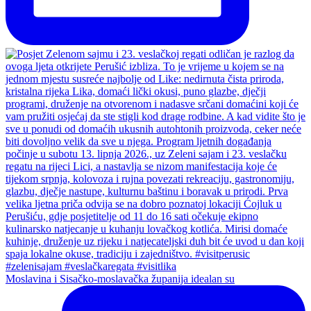
Moslavina i Sisačko-moslavačka županija idealan su