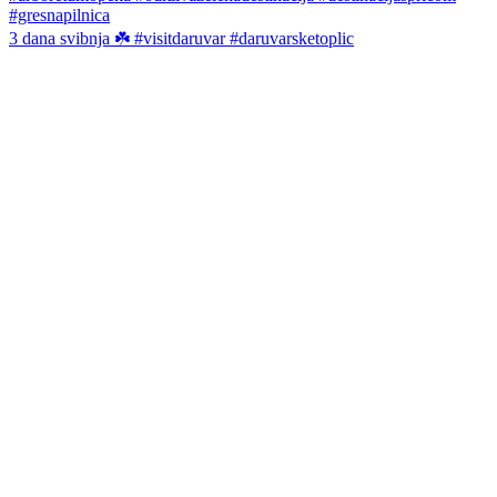
3 dana svibnja ☘️ #visitdaruvar #daruvarsketoplic