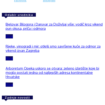
Facebook
Instagram
Odabir urednika
Bjelovar, Bilogora i Daruvar za Doživljaj više: vodič kroz vikend
pun okusa, priča i odmora
Blog
Rijeke, vinogradi i mir: otkrili smo savršene kuće za odmor za
vikend izvan Zagreba
Blog
Arboretum Opeka uskoro se otvara: zeleno izletište koje bi
moglo postati jedna od najljepših adresa kontinentalne
Hrvatske
Blog
Zadnje novosti