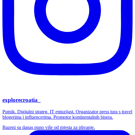
explorecroatia_
Putnik. Digitalni strateg. IT entuzijast. Organizator press tura s travel
blogerima i influencerima. Promotor kontinentalnih bisera.
Bazeni su danas puno više od mjesta za plivanje.