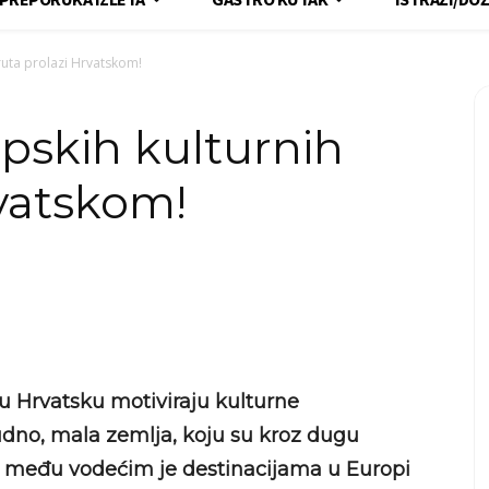
ruta prolazi Hrvatskom!
pskih kulturnih
rvatskom!
u Hrvatsku motiviraju kulturne
udno, mala zemlja, koju su kroz dugu
re, među vodećim je destinacijama u Europi