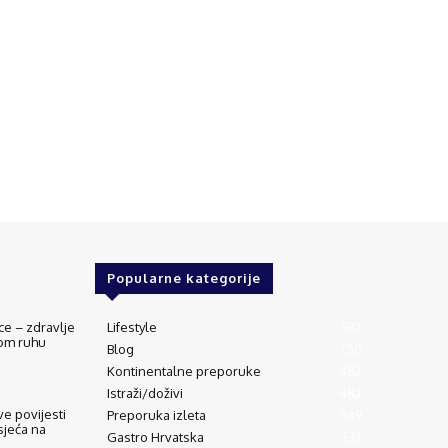
Popularne kategorije
ce – zdravlje
Lifestyle
937
vom ruhu
Blog
750
Kontinentalne preporuke
482
Istraži/doživi
482
e povijesti
Preporuka izleta
349
sjeća na
Gastro Hrvatska
337