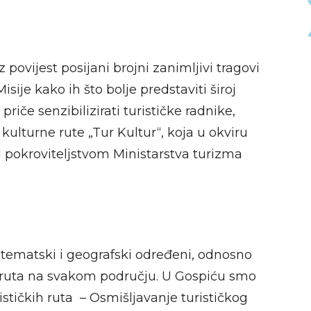
 povijest posijani brojni zanimljivi tragovi
isije kako ih što bolje predstaviti široj
riče senzibilizirati turističke radnike,
 kulturne rute „Tur Kultur“, koja u okviru
d pokroviteljstvom Ministarstva turizma
u tematski i geografski određeni, odnosno
ih ruta na svakom području. U Gospiću smo
rističkih ruta – Osmišljavanje turističkog