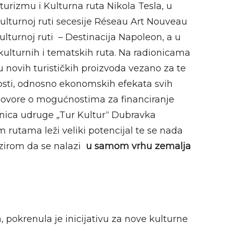
urizmu i Kulturna ruta Nikola Tesla, u
ulturnoj ruti secesije Réseau Art Nouveau
lturnoj ruti – Destinacija Napoleon, a u
 kulturnih i tematskih ruta. Na radionicama
u novih turističkih proizvoda vezano za te
vosti, odnosno ekonomskih efekata svih
azgovore o mogućnostima za financiranje
dnica udruge „Tur Kultur“ Dubravka
m rutama leži veliki potencijal te se nada
bzirom da se nalazi
u samom vrhu zemalja
 pokrenula je inicijativu za nove kulturne