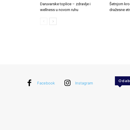
Daruvarske toplice – zdravlje i
Šetnjom kroz
wellness u novom ruhu
dražesne et
Odab
Facebook
Instagram