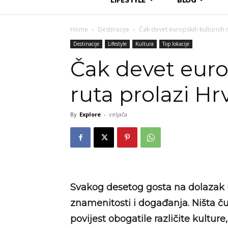
Home
Destinacije
Čak devet europskih kulturnih 
Destinacije
Lifestyle
Kultura
Top lokacije
Čak devet euro
ruta prolazi H
By
Explore
-
veljača
Svakog desetog gosta na dolazak 
znamenitosti i događanja. Ništa č
povijest obogatile različite kultu