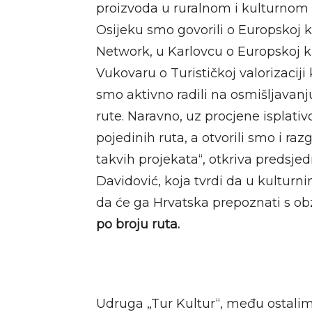
proizvoda u ruralnom i kulturnom t
Osijeku smo govorili o Europskoj k
Network, u Karlovcu o Europskoj ku
Vukovaru o Turističkoj valorizaciji
smo aktivno radili na osmišljavanj
rute. Naravno, uz procjene isplati
pojedinih ruta, a otvorili smo i r
takvih projekata“, otkriva predsje
Davidović, koja tvrdi da u kulturni
da će ga Hrvatska prepoznati s o
po broju ruta.
Udruga „Tur Kultur“, među ostalim,