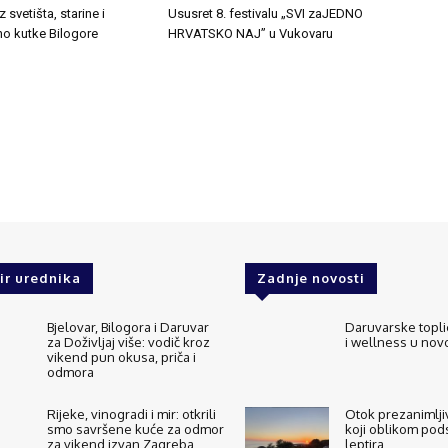
 svetišta, starine i
Ususret 8. festivalu „SVI zaJEDNO
no kutke Bilogore
HRVATSKO NAJ” u Vukovaru
ir urednika
Zadnje novosti
Bjelovar, Bilogora i Daruvar
Daruvarske topli
za Doživljaj više: vodič kroz
i wellness u no
vikend pun okusa, priča i
odmora
Rijeke, vinogradi i mir: otkrili
Otok prezanimljiv
smo savršene kuće za odmor
koji oblikom pod
za vikend izvan Zagreba
leptira