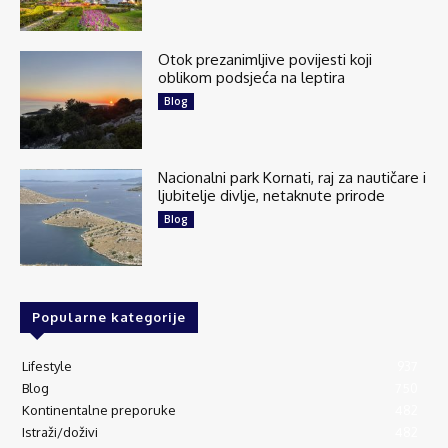
Otok prezanimljive povijesti koji
oblikom podsjeća na leptira
Blog
Nacionalni park Kornati, raj za nautičare i
ljubitelje divlje, netaknute prirode
Blog
Popularne kategorije
Lifestyle
937
Blog
750
Kontinentalne preporuke
482
Istraži/doživi
482