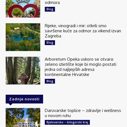
odmora
Blog
Rijeke, vinogradi i mir: otkrili smo
savršene kuće za odmor za vikend izvan
Zagreba
Blog
Arboretum Opeka uskoro se otvara:
zeleno izletište koje bi moglo postati
jedna od najljepših adresa
kontinentalne Hrvatske
Blog
Zadnje novosti
Daruvarske toplice – zdravlje i wellness
u novom ruhu
Bjelovarsko – bilogorski kraj