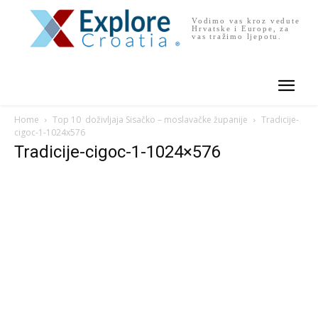
Vodimo vas kroz vedute
Hrvatske i Europe, za
vas tražimo ljepotu.
Home
Top 10 doživljaja Sisačko – moslavačke županije
Tradicije-
cigoc-1-1024x576
Tradicije-cigoc-1-1024×576