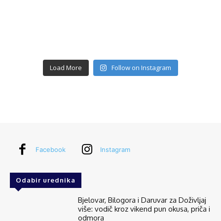
Load More
Follow on Instagram
Facebook
Instagram
Odabir urednika
Bjelovar, Bilogora i Daruvar za Doživljaj
više: vodič kroz vikend pun okusa, priča i
odmora