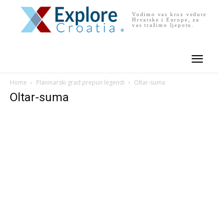
Vodimo vas kroz vedute
Hrvatske i Europe, za
vas tražimo ljepotu.
Home
Planinarski grad prepun legendi
Oltar-suma
Oltar-suma