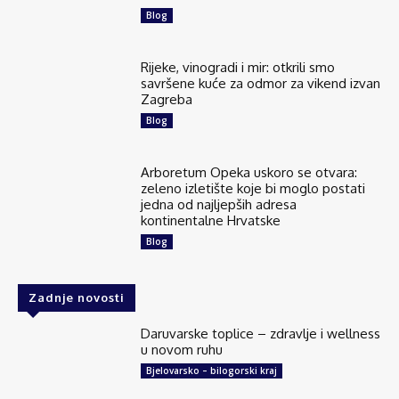
Blog
Rijeke, vinogradi i mir: otkrili smo
savršene kuće za odmor za vikend izvan
Zagreba
Blog
Arboretum Opeka uskoro se otvara:
zeleno izletište koje bi moglo postati
jedna od najljepših adresa
kontinentalne Hrvatske
Blog
Zadnje novosti
Daruvarske toplice – zdravlje i wellness
u novom ruhu
Bjelovarsko – bilogorski kraj