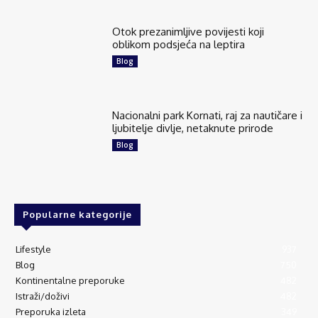
Otok prezanimljive povijesti koji
oblikom podsjeća na leptira
Blog
Nacionalni park Kornati, raj za nautičare i
ljubitelje divlje, netaknute prirode
Blog
Popularne kategorije
Lifestyle
937
Blog
750
Kontinentalne preporuke
482
Istraži/doživi
482
Preporuka izleta
349