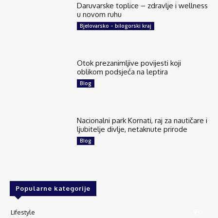
Daruvarske toplice – zdravlje i wellness
u novom ruhu
Bjelovarsko – bilogorski kraj
Otok prezanimljive povijesti koji
oblikom podsjeća na leptira
Blog
Nacionalni park Kornati, raj za nautičare i
ljubitelje divlje, netaknute prirode
Blog
Popularne kategorije
Lifestyle
937