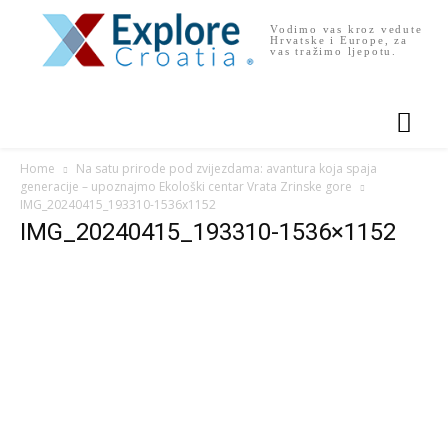
Vodimo vas kroz vedute
Hrvatske i Europe, za
vas tražimo ljepotu.
Home
Na satu prirode pod zvijezdama: avantura koja spaja
generacije – upoznajmo Ekološki centar Vrata Zrinske gore
IMG_20240415_193310-1536x1152
IMG_20240415_193310-1536×1152