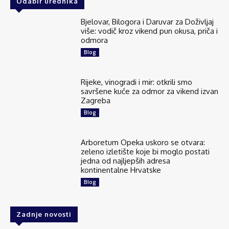
Odabir urednika
Bjelovar, Bilogora i Daruvar za Doživljaj
više: vodič kroz vikend pun okusa, priča i
odmora
Blog
Rijeke, vinogradi i mir: otkrili smo
savršene kuće za odmor za vikend izvan
Zagreba
Blog
Arboretum Opeka uskoro se otvara:
zeleno izletište koje bi moglo postati
jedna od najljepših adresa
kontinentalne Hrvatske
Blog
Zadnje novosti