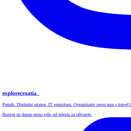
explorecroatia_
Putnik. Digitalni strateg. IT entuzijast. Organizator press tura s trave
Bazeni su danas puno više od mjesta za plivanje.