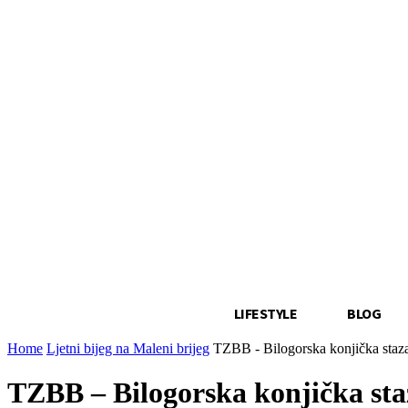
LIFESTYLE
BLOG
Home
Ljetni bijeg na Maleni brijeg
TZBB - Bilogorska konjička staz
TZBB – Bilogorska konjička sta