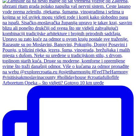
Arboretum Opeka – što vidjeti? Gotovo 10 km uređe