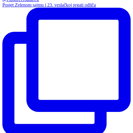
Posjet Zelenom sajmu i 23. veslačkoj regati odliča