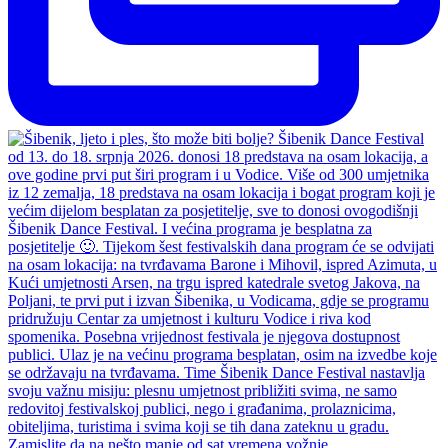
Zamislite da na nešto manje od sat vremena vožnje