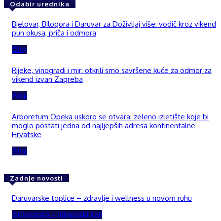
Odabir urednika
Bjelovar, Bilogora i Daruvar za Doživljaj više: vodič kroz vikend
pun okusa, priča i odmora
Blog
Rijeke, vinogradi i mir: otkrili smo savršene kuće za odmor za
vikend izvan Zagreba
Blog
Arboretum Opeka uskoro se otvara: zeleno izletište koje bi
moglo postati jedna od najljepših adresa kontinentalne
Hrvatske
Blog
Zadnje novosti
Daruvarske toplice – zdravlje i wellness u novom ruhu
Bjelovarsko – bilogorski kraj