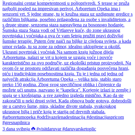
3 dana svibnja ☘️ #visitdaruvar #daruvarsketoplic