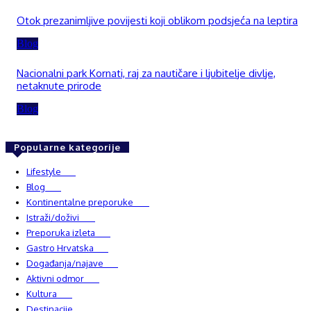
Otok prezanimljive povijesti koji oblikom podsjeća na leptira
Blog
Nacionalni park Kornati, raj za nautičare i ljubitelje divlje,
netaknute prirode
Blog
Popularne kategorije
Lifestyle
937
Blog
750
Kontinentalne preporuke
482
Istraži/doživi
482
Preporuka izleta
349
Gastro Hrvatska
337
Događanja/najave
327
Aktivni odmor
303
Kultura
228
Destinacije
220