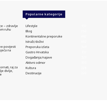
Popularne kategorije
ce – zdravlje
Lifestyle
937
vom ruhu
Blog
750
Kontinentalne preporuke
482
Istraži/doživi
482
e povijesti
Preporuka izleta
349
sjeća na
Gastro Hrvatska
337
Događanja/najave
327
Aktivni odmor
303
rnati, raj za
Kultura
228
lje divlje,
Destinacije
220
de
eti korištenja
Oglašavanje
Impressum
Zaštita privatnosti