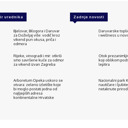
ir urednika
Zadnje novosti
Bjelovar, Bilogora i Daruvar
Daruvarske topli
za Doživljaj više: vodič kroz
i wellness u no
vikend pun okusa, priča i
odmora
Rijeke, vinogradi i mir: otkrili
Otok prezanimljiv
smo savršene kuće za odmor
koji oblikom pod
za vikend izvan Zagreba
leptira
Arboretum Opeka uskoro se
Nacionalni park Ko
otvara: zeleno izletište koje
nautičare i ljubite
bi moglo postati jedna od
netaknute priro
najljepših adresa
kontinentalne Hrvatske
O nama
Kontakt
ExploreCroatia suradnici
Uvj