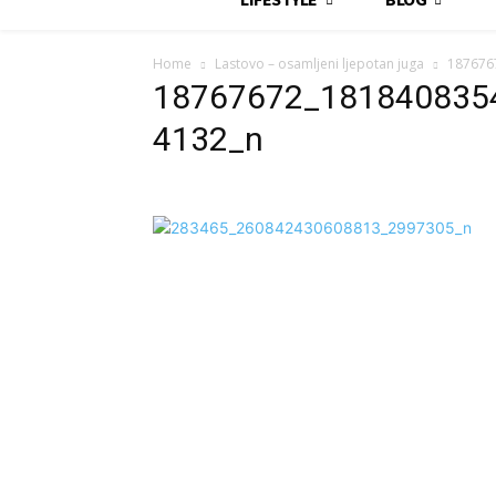
Home
Lastovo – osamljeni ljepotan juga
187676
18767672_181840835
4132_n