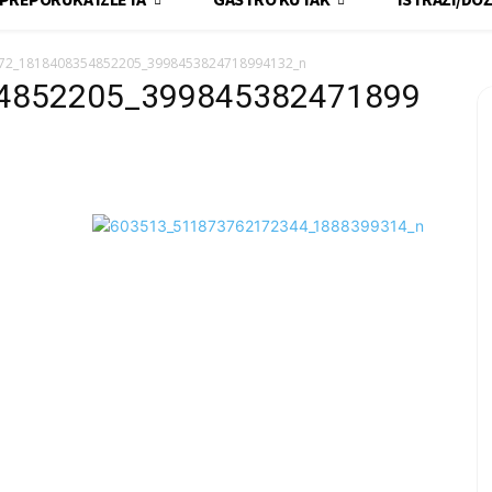
72_1818408354852205_3998453824718994132_n
4852205_399845382471899