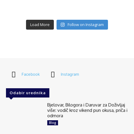
Load More
Follow on Instagram
Facebook
Instagram
Odabir urednika
Bjelovar, Bilogora i Daruvar za Doživljaj
više: vodič kroz vikend pun okusa, priča i
odmora
Blog