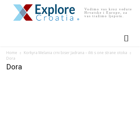
Vodimo vas kroz vedute
Hrvatske i Europe, za
vas tražimo ljepotu.
Home
Korkyra Melania crni biser Jadrana – iliti s one strane otoka
Dora
Dora