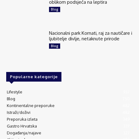
oblikom podsjeća na leptira
Blog
Nacionalni park Kornati, raj za nautičare i
ljubitelje divlje, netaknute prirode
Blog
Popularne kategorije
Lifestyle
937
Blog
750
Kontinentalne preporuke
482
Istraži/doživi
482
Preporuka izleta
349
Gastro Hrvatska
337
Događanja/najave
327