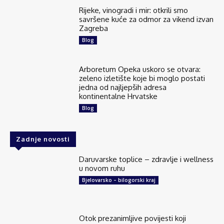
Rijeke, vinogradi i mir: otkrili smo
savršene kuće za odmor za vikend izvan
Zagreba
Blog
Arboretum Opeka uskoro se otvara:
zeleno izletište koje bi moglo postati
jedna od najljepših adresa
kontinentalne Hrvatske
Blog
Zadnje novosti
Daruvarske toplice – zdravlje i wellness
u novom ruhu
Bjelovarsko – bilogorski kraj
Otok prezanimljive povijesti koji