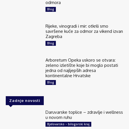
odmora
Blog
Rijeke, vinogradi i mir: otkrili smo
savršene kuće za odmor za vikend izvan
Zagreba
Blog
Arboretum Opeka uskoro se otvara:
zeleno izletište koje bi moglo postati
jedna od najljepših adresa
kontinentalne Hrvatske
Blog
Zadnje novosti
Daruvarske toplice – zdravlje i wellness
u novom ruhu
Bjelovarsko – bilogorski kraj