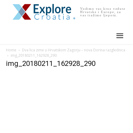
Vodimo vas kroz vedute
Hrvatske i Europe, za
vas tražimo ljepotu.
Home
Dva lica zime u Hrvatskom Zagorju – nova Dorina razglednica
img_20180211_162928_290
img_20180211_162928_290