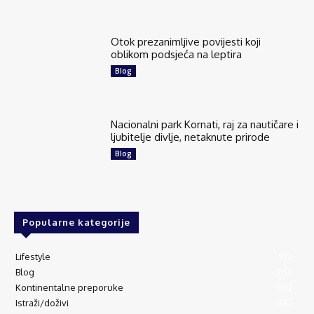
Otok prezanimljive povijesti koji
oblikom podsjeća na leptira
Blog
Nacionalni park Kornati, raj za nautičare i
ljubitelje divlje, netaknute prirode
Blog
Popularne kategorije
Lifestyle
937
Blog
750
Kontinentalne preporuke
482
Istraži/doživi
482