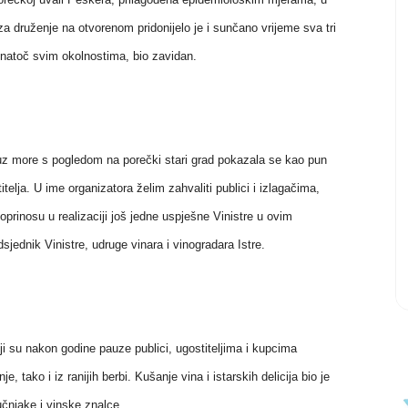
za druženje na otvorenom pridonijelo je i sunčano vrijeme sva tri
unatoč svim okolnostima, bio zavidan.
a uz more s pogledom na porečki stari grad pokazala se kao pun
telja. U ime organizatora želim zahvaliti publici i izlagačima,
prinosu u realizaciji još jedne uspješne Vinistre u ovim
sjednik Vinistre, udruge vinara i vinogradara Istre.
oji su nakon godine pauze publici, ugostiteljima i kupcima
e, tako i iz ranijih berbi. Kušanje vina i istarskih delicija bio je
učnjake i vinske znalce.