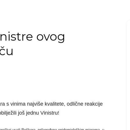
inistre ovog
eču
ra s vinima najviše kvalitete, odlične reakcije
obilježili još jednu Vinistru!
porečkoj uvali Peškera, prilagođena epidemiološkim mjerama, u