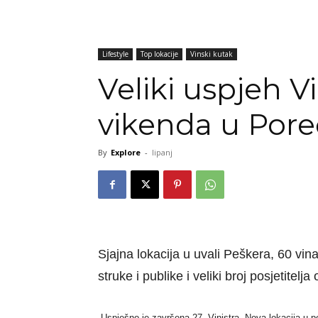
Lifestyle
Top lokacije
Vinski kutak
Veliki uspjeh V
vikenda u Por
By
Explore
-
lipanj
Sjajna lokacija u uvali Peškera, 60 vina
struke i publike i veliki broj posjetitelja 
Uspješno je završena 27. Vinistra. Nova lokacija u 