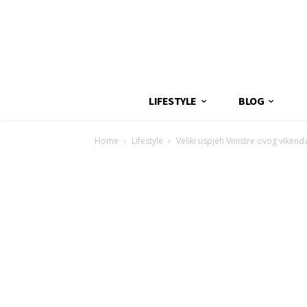
LIFESTYLE
BLOG
Home
Lifestyle
Veliki uspjeh Vinistre ovog vikend