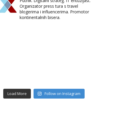
Putnik. Digitalni strateg. IT entuzijast.
Organizator press tura s travel
blogerima i influencerima. Promotor
kontinentalnih bisera.
Load More
Follow on Instagram