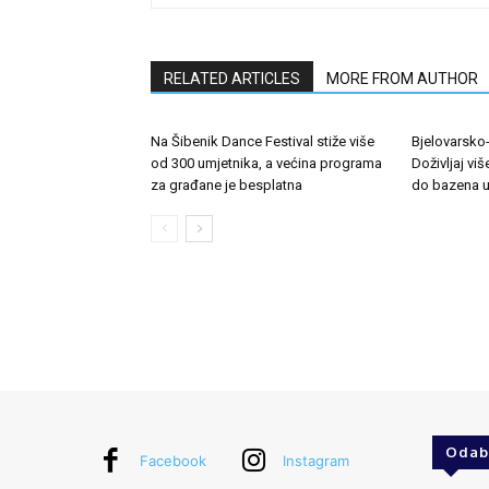
RELATED ARTICLES
MORE FROM AUTHOR
Na Šibenik Dance Festival stiže više
Bjelovarsko
od 300 umjetnika, a većina programa
Doživljaj vi
za građane je besplatna
do bazena u
Odab
Facebook
Instagram