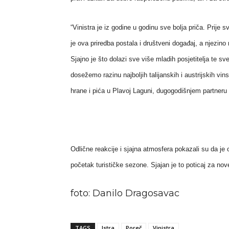
“Vinistra je iz godine u godinu sve bolja priča. Prije 
je ova priredba postala i društveni događaj, a njezino
Sjajno je što dolazi sve više mladih posjetitelja te s
dosežemo razinu najboljih talijanskih i austrijskih vi
hrane i pića u Plavoj Laguni, dugogodišnjem partneru 
Odlične reakcije i sjajna atmosfera pokazali su da je 
početak turističke sezone. Sjajan je to poticaj za no
foto: Danilo Dragosavac
TAGS
Istra
Poreč
Vinistra