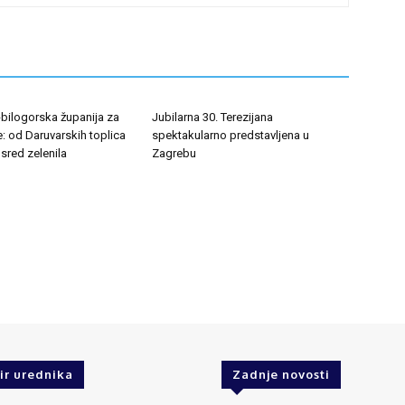
-bilogorska županija za
Jubilarna 30. Terezijana
še: od Daruvarskih toplica
spektakularno predstavljena u
sred zelenila
Zagrebu
ir urednika
Zadnje novosti