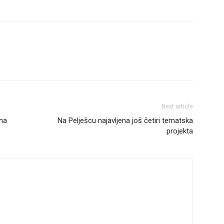
Next article
ina
Na Pelješcu najavljena još četiri tematska
projekta