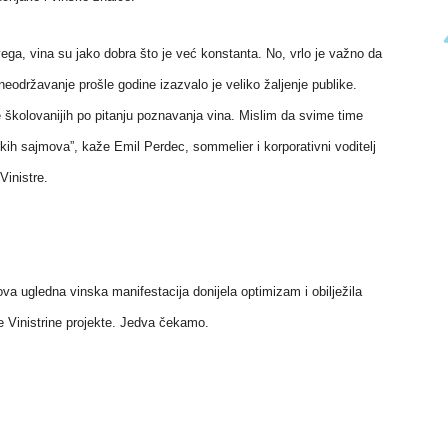
svega, vina su jako dobra što je već konstanta. No, vrlo je važno da
 neodržavanje prošle godine izazvalo je veliko žaljenje publike.
ve školovanijih po pitanju poznavanja vina. Mislim da svime time
nskih sajmova”, kaže Emil Perdec, sommelier i korporativni voditelj
Vinistre.
ova ugledna vinska manifestacija donijela optimizam i obilježila
ve Vinistrine projekte. Jedva čekamo.