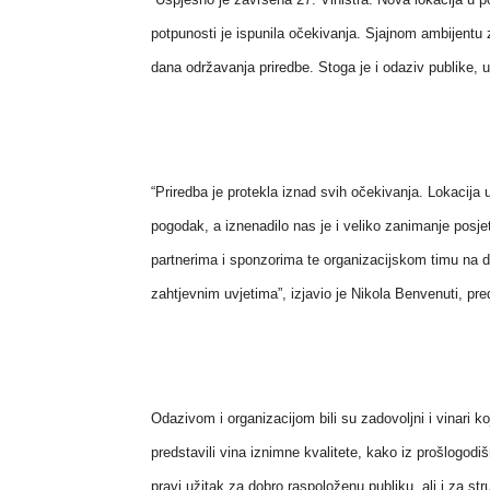
potpunosti je ispunila očekivanja. Sjajnom ambijentu 
dana održavanja priredbe. Stoga je i odaziv publike, 
“Priredba je protekla iznad svih očekivanja. Lokacij
pogodak, a iznenadilo nas je i veliko zanimanje posjeti
partnerima i sponzorima te organizacijskom timu na do
zahtjevnim uvjetima”, izjavio je Nikola Benvenuti, pred
Odazivom i organizacijom bili su zadovoljni i vinari k
predstavili vina iznimne kvalitete, kako iz prošlogodišnj
pravi užitak za dobro raspoloženu publiku, ali i za str