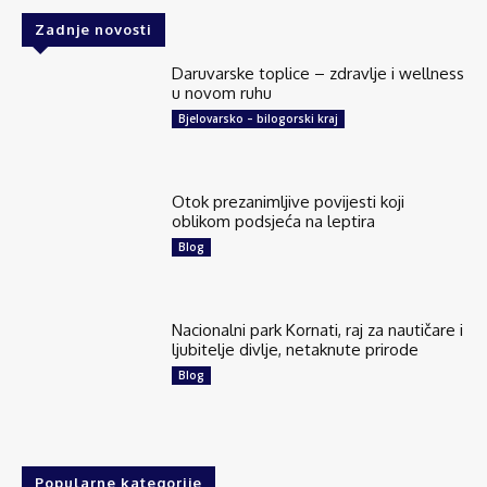
Zadnje novosti
Daruvarske toplice – zdravlje i wellness
u novom ruhu
Bjelovarsko – bilogorski kraj
Otok prezanimljive povijesti koji
oblikom podsjeća na leptira
Blog
Nacionalni park Kornati, raj za nautičare i
ljubitelje divlje, netaknute prirode
Blog
Popularne kategorije