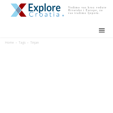
Vodimo vas kroz vedute
Hrvatske i Europe, za
vas tražimo ljepotu.
Home
Tags
Tinjan