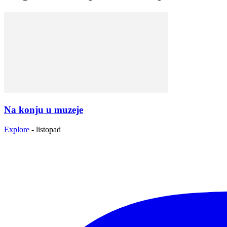
Na konju u muzeje
Explore
-
listopad