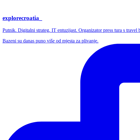
explorecroatia_
Putnik. Digitalni strateg. IT entuzijast. Organizator press tura s trave
Bazeni su danas puno više od mjesta za plivanje.