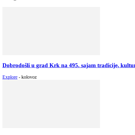
Dobrodošli u grad Krk na 495. sajam tradicije, kultu
Explore
-
kolovoz