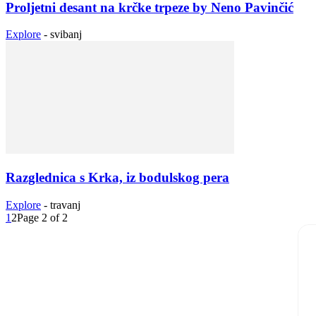
Proljetni desant na krčke trpeze by Neno Pavinčić
Explore
-
svibanj
Razglednica s Krka, iz bodulskog pera
Explore
-
travanj
1
2
Page 2 of 2