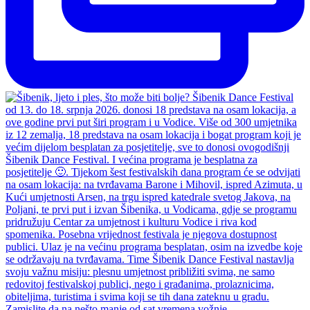
Zamislite da na nešto manje od sat vremena vožnje