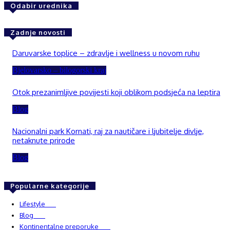
Odabir urednika
Zadnje novosti
Daruvarske toplice – zdravlje i wellness u novom ruhu
Bjelovarsko – bilogorski kraj
Otok prezanimljive povijesti koji oblikom podsjeća na leptira
Blog
Nacionalni park Kornati, raj za nautičare i ljubitelje divlje,
netaknute prirode
Blog
Popularne kategorije
Lifestyle
937
Blog
750
Kontinentalne preporuke
482