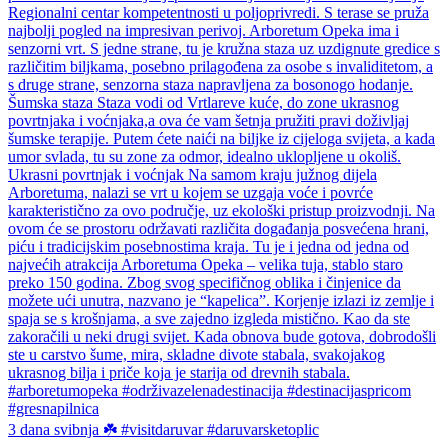
3 dana svibnja ☘️ #visitdaruvar #daruvarsketoplic