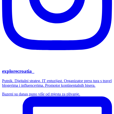
explorecroatia_
Putnik. Digitalni strateg. IT entuzijast. Organizator press tura s travel
blogerima i influencerima. Promotor kontinentalnih bisera.
Bazeni su danas puno više od mjesta za plivanje.