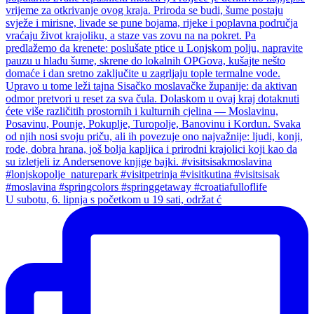
U subotu, 6. lipnja s početkom u 19 sati, održat ć