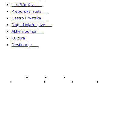
Istraži/doživi
482
Preporuka izleta
349
Gastro Hrvatska
337
Događanja/najave
327
Aktivni odmor
303
Kultura
228
Destinacije
220
© Explorecroatia
O nama
Kontakt
ExploreCroatia suradnici
Uvjeti korištenja
Oglašavanje
Impressum
Zaštita privatnosti