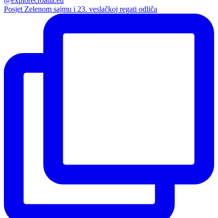
Posjet Zelenom sajmu i 23. veslačkoj regati odliča