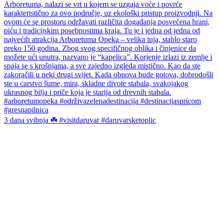
3 dana svibnja ☘️ #visitdaruvar #daruvarsketoplic