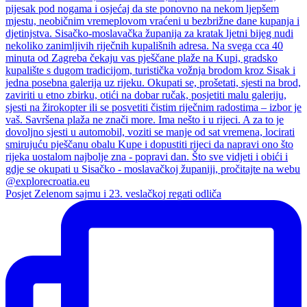
Posjet Zelenom sajmu i 23. veslačkoj regati odliča