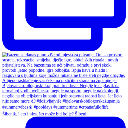
Šibenik, ljeto i ples, što može biti bolje? Šibeni