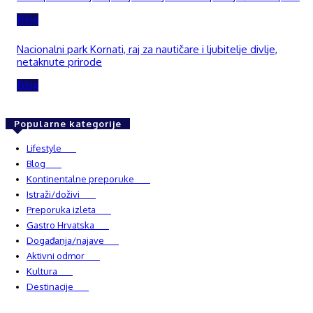
Blog
Nacionalni park Kornati, raj za nautičare i ljubitelje divlje,
netaknute prirode
Blog
Popularne kategorije
Lifestyle
937
Blog
750
Kontinentalne preporuke
482
Istraži/doživi
482
Preporuka izleta
349
Gastro Hrvatska
337
Događanja/najave
327
Aktivni odmor
303
Kultura
228
Destinacije
220