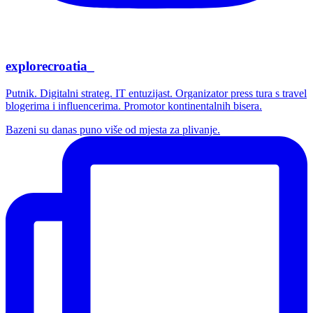
explorecroatia_
Putnik. Digitalni strateg. IT entuzijast. Organizator press tura s travel
blogerima i influencerima. Promotor kontinentalnih bisera.
Bazeni su danas puno više od mjesta za plivanje.