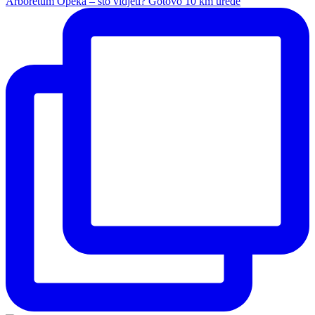
Arboretum Opeka – što vidjeti? Gotovo 10 km uređe