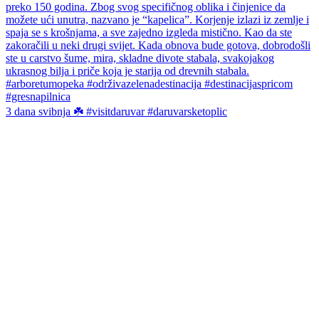
3 dana svibnja ☘️ #visitdaruvar #daruvarsketoplic