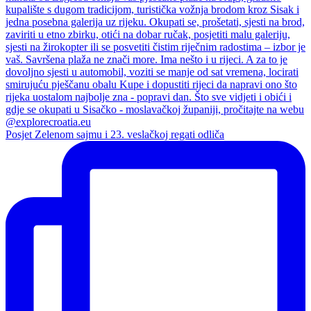
Posjet Zelenom sajmu i 23. veslačkoj regati odliča