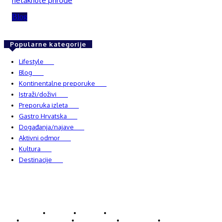
netaknute prirode
Blog
Popularne kategorije
Lifestyle
937
Blog
750
Kontinentalne preporuke
482
Istraži/doživi
482
Preporuka izleta
349
Gastro Hrvatska
337
Događanja/najave
327
Aktivni odmor
303
Kultura
228
Destinacije
220
© Explorecroatia
O nama
Kontakt
ExploreCroatia suradnici
Uvjeti korištenja
Oglašavanje
Impressum
Zaštita privatnosti