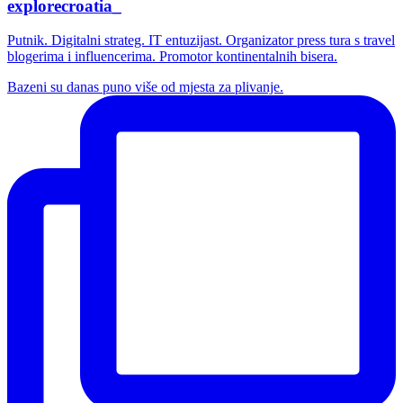
explorecroatia_
Putnik. Digitalni strateg. IT entuzijast. Organizator press tura s travel
blogerima i influencerima. Promotor kontinentalnih bisera.
Bazeni su danas puno više od mjesta za plivanje.