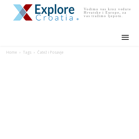
Vodimo vas kroz vedute
Hrvatske i Europe, za
vas tražimo ljepotu.
Home
Tags
Čatež i Posavje