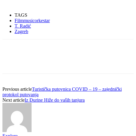
TAGS
Filmmusicorkestar
T. Radić
Zagreb
Previous article
Turistička putovnica COVID – 19 – zajednički
protokol putovanja
Next article
Iz Đurine Hiže do vaših tanjura
Explore