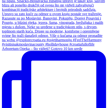
Arboretum Opeka – što vidjeti? Gotovo 10 km uređe