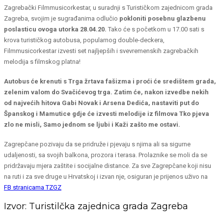
Zagrebački Filmmusicorkestar, u suradnji s Turističkom zajednicom grada
Zagreba, svojim je sugrađanima odlučio
pokloniti posebnu glazbenu
poslasticu ovoga utorka 28.04.20.
Tako će s početkom u 17.00 sati s
krova turističkog autobusa, popularnog double-deckera,
Filmmusicorkestar izvesti set najljepših i svevremenskih zagrebačkih
melodija s filmskog platna!
Autobus će krenuti s Trga žrtava fašizma i proći će središtem grada,
zelenim valom do Svačićevog trga. Zatim će, nakon izvedbe nekih
od najvećih hitova Gabi Novak i Arsena Dedića, nastaviti put do
Španskog i Mamutice gdje će izvesti melodije iz filmova Tko pjeva
zlo ne misli, Samo jednom se ljubi i Kaži zašto me ostavi.
Zagrepčane pozivaju da se pridruže i pjevaju s njima ali sa sigurne
udaljenosti, sa svojih balkona, prozora i terasa. Prolaznike se moli da se
pridržavaju mjera zaštite i socijalne distance. Za sve Zagrepčane koji nisu
na ruti i za sve druge u Hrvatskoj i izvan nje, osiguran je prijenos uživo na
FB stranicama TZGZ
Izvor: Turistilčka zajednica grada Zagreba