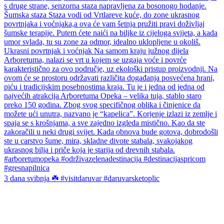
3 dana svibnja ☘️ #visitdaruvar #daruvarsketoplic