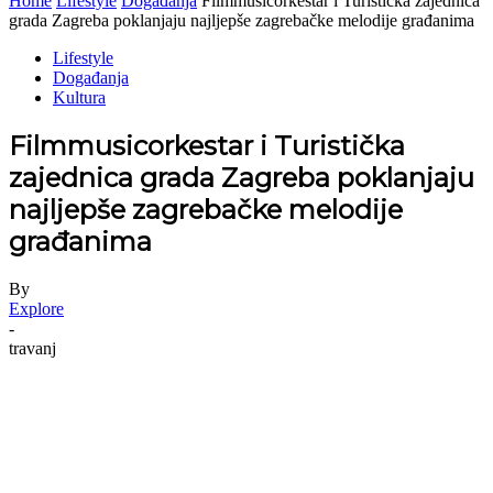
Home
Lifestyle
Događanja
Filmmusicorkestar i Turistička zajednica
grada Zagreba poklanjaju najljepše zagrebačke melodije građanima
Lifestyle
Događanja
Kultura
Filmmusicorkestar i Turistička
zajednica grada Zagreba poklanjaju
najljepše zagrebačke melodije
građanima
By
Explore
-
travanj