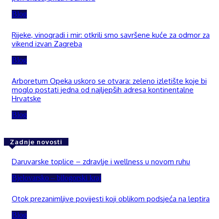
Blog
Rijeke, vinogradi i mir: otkrili smo savršene kuće za odmor za
vikend izvan Zagreba
Blog
Arboretum Opeka uskoro se otvara: zeleno izletište koje bi
moglo postati jedna od najljepših adresa kontinentalne
Hrvatske
Blog
Zadnje novosti
Daruvarske toplice – zdravlje i wellness u novom ruhu
Bjelovarsko – bilogorski kraj
Otok prezanimljive povijesti koji oblikom podsjeća na leptira
Blog