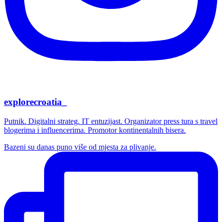
explorecroatia_
Putnik. Digitalni strateg. IT entuzijast. Organizator press tura s travel
blogerima i influencerima. Promotor kontinentalnih bisera.
Bazeni su danas puno više od mjesta za plivanje.