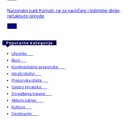
Nacionalni park Kornati, raj za nautičare i ljubitelje divlje,
netaknute prirode
Blog
Popularne kategorije
Lifestyle
937
Blog
750
Kontinentalne preporuke
482
Istraži/doživi
482
Preporuka izleta
349
Gastro Hrvatska
337
Događanja/najave
327
Aktivni odmor
303
Kultura
228
Destinacije
220