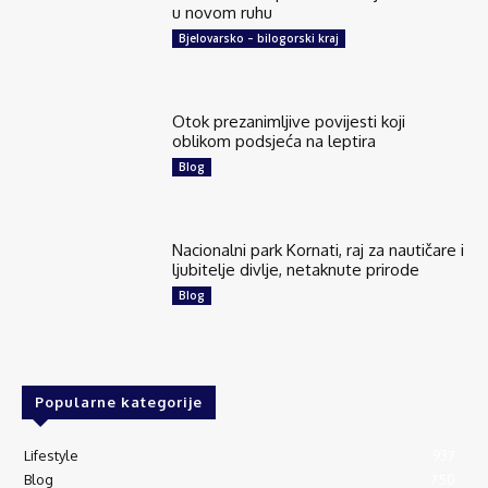
u novom ruhu
Bjelovarsko – bilogorski kraj
Otok prezanimljive povijesti koji
oblikom podsjeća na leptira
Blog
Nacionalni park Kornati, raj za nautičare i
ljubitelje divlje, netaknute prirode
Blog
Popularne kategorije
Lifestyle
937
Blog
750