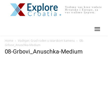
Vodimo vas kroz vedute
Hrvatske i Europe, za
vas tražimo ljepotu.
Home
Vodnjan: Grad rođen u istarskom kamenu
08-
Grbovi_Anuschka-Medium
08-Grbovi_Anuschka-Medium