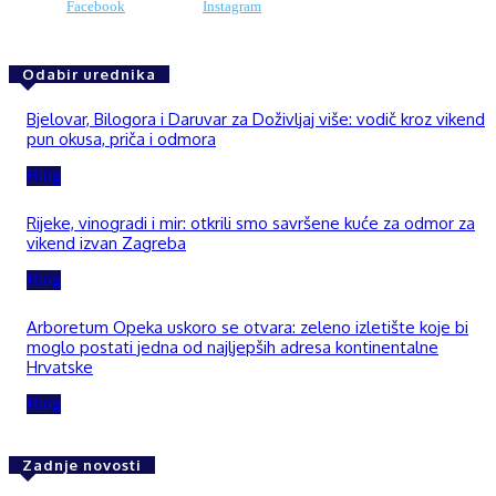
Facebook
Instagram
Odabir urednika
Bjelovar, Bilogora i Daruvar za Doživljaj više: vodič kroz vikend
pun okusa, priča i odmora
Blog
Rijeke, vinogradi i mir: otkrili smo savršene kuće za odmor za
vikend izvan Zagreba
Blog
Arboretum Opeka uskoro se otvara: zeleno izletište koje bi
moglo postati jedna od najljepših adresa kontinentalne
Hrvatske
Blog
Zadnje novosti