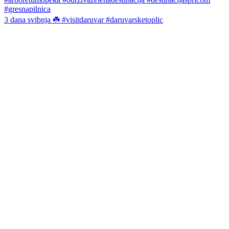
3 dana svibnja ☘️ #visitdaruvar #daruvarsketoplic