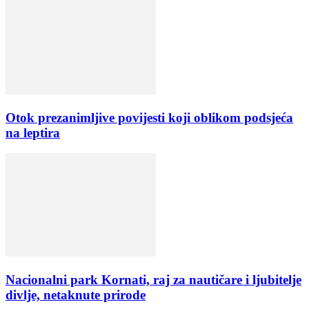
Otok prezanimljive povijesti koji oblikom podsjeća
na leptira
Nacionalni park Kornati, raj za nautičare i ljubitelje
divlje, netaknute prirode