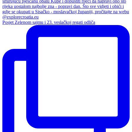
Posjet Zelenom sajmu i 23. veslačkoj regati odliča