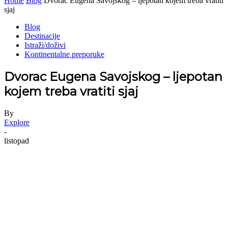
Home
Blog
Dvorac Eugena Savojskog – ljepotan kojem treba vratiti
sjaj
Blog
Destinacije
Istraži/doživi
Kontinentalne preporuke
Dvorac Eugena Savojskog – ljepotan
kojem treba vratiti sjaj
By
Explore
-
listopad