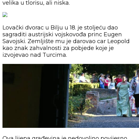
velika u tlorisu, ali niska.
Lovački dvorac u Bilju u 18. je stoljeću dao
sagraditi austrijski vojskovođa princ Eugen
Savojski. Zemljište mu je darovao car Leopold
kao znak zahvalnosti za pobjede koje je
izvojevao nad Turcima.
Ova lijepa građevina je nedovoljno povijesno