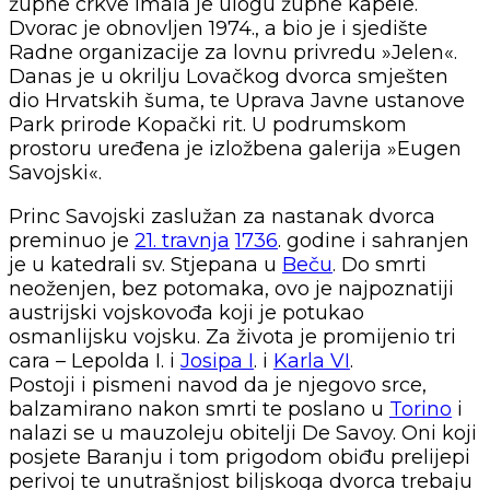
župne crkve imala je ulogu župne kapele.
Dvorac je obnovljen 1974., a bio je i sjedište
Radne organizacije za lovnu privredu »Jelen«.
Danas je u okrilju Lovačkog dvorca smješten
dio Hrvatskih šuma, te Uprava Javne ustanove
Park prirode Kopački rit. U podrumskom
prostoru uređena je izložbena galerija »Eugen
Savojski«.
Princ Savojski zaslužan za nastanak dvorca
preminuo je
21. travnja
1736
. godine i sahranjen
je u katedrali sv. Stjepana u
Beču
. Do smrti
neoženjen, bez potomaka, ovo je najpoznatiji
austrijski vojskovođa koji je potukao
osmanlijsku vojsku. Za života je promijenio tri
cara – Lepolda I. i
Josipa I
. i
Karla VI
.
Postoji i pismeni navod da je njegovo srce,
balzamirano nakon smrti te poslano u
Torino
i
nalazi se u mauzoleju obitelji De Savoy. Oni koji
posjete Baranju i tom prigodom obiđu prelijepi
perivoj te unutrašnjost biljskoga dvorca trebaju