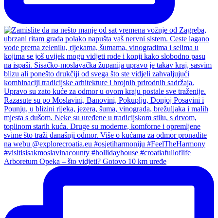
Arboretum Opeka – što vidjeti? Gotovo 10 km uređe