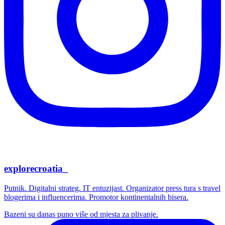
explorecroatia_
Putnik. Digitalni strateg. IT entuzijast. Organizator press tura s travel
blogerima i influencerima. Promotor kontinentalnih bisera.
Bazeni su danas puno više od mjesta za plivanje.