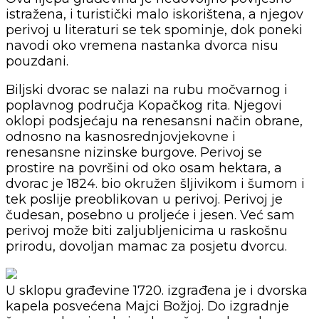
istražena, i turistički malo iskorištena, a njegov
perivoj u literaturi se tek spominje, dok poneki
navodi oko vremena nastanka dvorca nisu
pouzdani.
Biljski dvorac se nalazi na rubu močvarnog i
poplavnog područja Kopačkog rita. Njegovi
oklopi podsjećaju na renesansni način obrane,
odnosno na kasnosrednjovjekovne i
renesansne nizinske burgove. Perivoj se
prostire na površini od oko osam hektara, a
dvorac je 1824. bio okružen šljivikom i šumom i
tek poslije preoblikovan u perivoj. Perivoj je
čudesan, posebno u proljeće i jesen. Već sam
perivoj može biti zaljubljenicima u raskošnu
prirodu, dovoljan mamac za posjetu dvorcu.
U sklopu građevine 1720. izgrađena je i dvorska
kapela posvećena Majci Božjoj. Do izgradnje