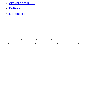
Aktivni odmor
303
Kultura
228
Destinacije
220
© Explorecroatia
O nama
Kontakt
ExploreCroatia suradnici
Uvjeti korištenja
Oglašavanje
Impressum
Zaštita privatnosti