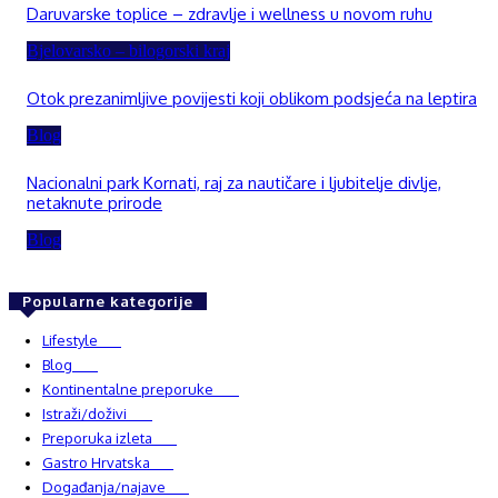
Daruvarske toplice – zdravlje i wellness u novom ruhu
Bjelovarsko – bilogorski kraj
Otok prezanimljive povijesti koji oblikom podsjeća na leptira
Blog
Nacionalni park Kornati, raj za nautičare i ljubitelje divlje,
netaknute prirode
Blog
Popularne kategorije
Lifestyle
937
Blog
750
Kontinentalne preporuke
482
Istraži/doživi
482
Preporuka izleta
349
Gastro Hrvatska
337
Događanja/najave
327