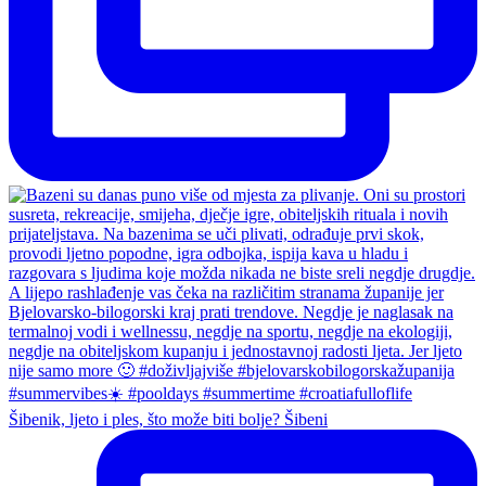
Šibenik, ljeto i ples, što može biti bolje? Šibeni