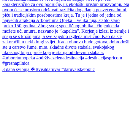
3 dana svibnja ☘️ #visitdaruvar #daruvarsketoplic