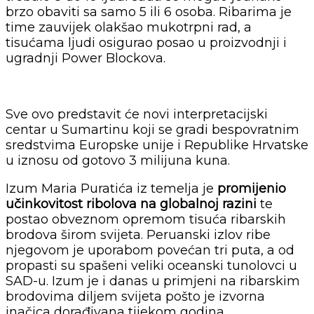
brzo obaviti sa samo 5 ili 6 osoba. Ribarima je
time zauvijek olakšao mukotrpni rad, a
tisućama ljudi osigurao posao u proizvodnji i
ugradnji Power Blockova.
Sve ovo predstavit će novi interpretacijski
centar u Sumartinu koji se gradi bespovratnim
sredstvima Europske unije i Republike Hrvatske
u iznosu od gotovo 3 milijuna kuna.
Izum Maria Puratića iz temelja je
promijenio
učinkovitost ribolova na globalnoj razini
te
postao obveznom opremom tisuća ribarskih
brodova širom svijeta. Peruanski izlov ribe
njegovom je uporabom povećan tri puta, a od
propasti su spašeni veliki oceanski tunolovci u
SAD-u. Izum je i danas u primjeni na ribarskim
brodovima diljem svijeta pošto je izvorna
inačica dorađivana tijekom godina.