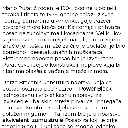
Mario Puratić rođen je 1904. godine u obitelji
težaka i ribara te 1938. godine odlazi iz svog
rodnog Sumartina u Ameriku, gdje tražeći
otvoreno more kreće put Kalifornije i prihvaća
posao na tunolovcima i koćaricama. Velik ulov
kojemu su se ribari uvijek nadali, u ono vrijeme
značio je i teške mreže za čije je povlačenje bilo
potrebno i desetak snažnih muškaraca.
Ekstremno naporan posao bio je izvorištem
Puratićeve ideje o konstrukciji naprave koja bi
ribarima olakšala vađenje mreže iz mora.
Ubrzo Bračanin konstruira napravu koja će
postati poznata pod nazivom
Power Block
–
jednostavnu i vrlo efikasnu napravu za
izvlačenje ribarskih mreža plivarica i potegača,
odnosno koloturu sa žljebastim kotačem
obloženim gumom. Taj izum bio je u ribarstvu
ekvivalent izumu struje
. Posao za koji je prije
trebalo 8 do 10 ljudi sada se mogao jednako