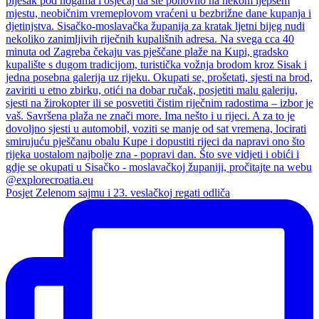
Posjet Zelenom sajmu i 23. veslačkoj regati odliča