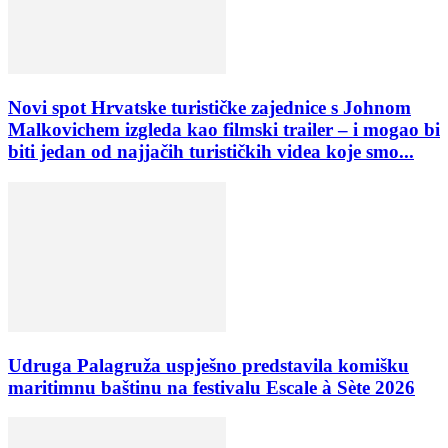
Novi spot Hrvatske turističke zajednice s Johnom
Malkovichem izgleda kao filmski trailer – i mogao bi
biti jedan od najjačih turističkih videa koje smo...
Udruga Palagruža uspješno predstavila komišku
maritimnu baštinu na festivalu Escale à Sète 2026