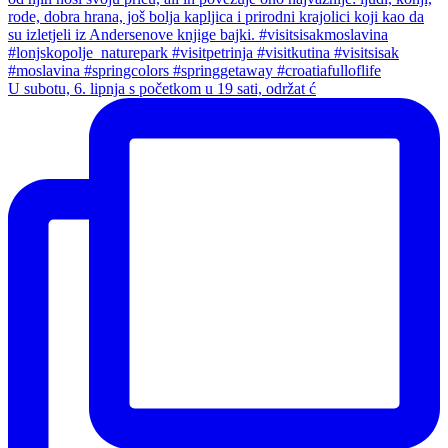
U subotu, 6. lipnja s početkom u 19 sati, održat ć