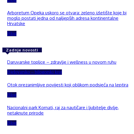
Arboretum Opeka uskoro se otvara: zeleno izletište koje bi
moglo postati jedna od najljepših adresa kontinentalne
Hrvatske
Blog
Zadnje novosti
Daruvarske toplice – zdravlje i wellness u novom ruhu
Bjelovarsko – bilogorski kraj
Otok prezanimljive povijesti koji oblikom podsjeća na leptira
Blog
Nacionalni park Kornati, raj za nautičare i ljubitelje divlje,
netaknute prirode
Blog