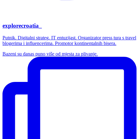
explorecroatia_
Putnik. Digitalni strateg. IT entuzijast. Organizator press tura s travel
blogerima i influencerima. Promotor kontinentalnih bisera.
Bazeni su danas puno više od mjesta za plivanje.