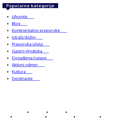
Popularne kategorije
Lifestyle
937
Blog
750
Kontinentalne preporuke
482
Istraži/doživi
482
Preporuka izleta
349
Gastro Hrvatska
337
Događanja/najave
327
Aktivni odmor
303
Kultura
228
Destinacije
220
© Explorecroatia
O nama
Kontakt
ExploreCroatia suradnici
Uvjeti korištenja
Oglašavanje
Impressum
Zaštita privatnosti