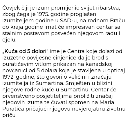
Čovjek čiji je izum promijenio svijet ribarstva,
zbog čega je 1975. godine proglašen
izumiteljem godine u SAD-u, na rodnom Braču
do kraja godine imat će impresivan centar sa
stalnim postavom posvećen njegovom radu i
djelu.
„Kuća od 5 dolori“
ime je Centra koje dolazi od
izuzetne povijesne činjenice da je brod s
puratićevim vitlom prikazan na kanadskoj
novčanici od 5 dolara koja je stavljena u opticaj
1972. godine, što govori o veličini i značaju
izumitelja iz Sumartina. Smješten u blizini
njegove rodne kuće u Sumartinu, Centar će
prvenstveno posjetiteljima približiti značaj
njegovih izuma te čuvati spomen na Maria
Puratića pričajući njegovu nevjerojatnu životnu
priču.