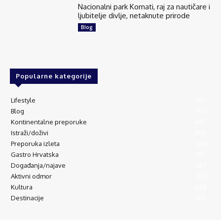
Nacionalni park Kornati, raj za nautičare i
ljubitelje divlje, netaknute prirode
Blog
Popularne kategorije
Lifestyle
937
Blog
750
Kontinentalne preporuke
482
Istraži/doživi
482
Preporuka izleta
349
Gastro Hrvatska
337
Događanja/najave
327
Aktivni odmor
303
Kultura
228
Destinacije
220