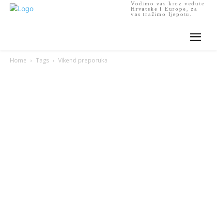
Vodimo vas kroz vedute
Hrvatske i Europe, za
vas tražimo ljepotu.
Home
Tags
Vikend preporuka