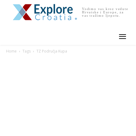
Vodimo vas kroz vedute
Hrvatske i Europe, za
vas tražimo ljepotu.
Home
Tags
TZ Područja Kupa