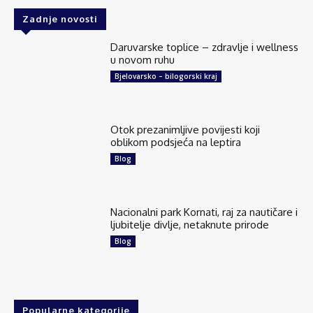
Zadnje novosti
Daruvarske toplice – zdravlje i wellness
u novom ruhu
Bjelovarsko – bilogorski kraj
Otok prezanimljive povijesti koji
oblikom podsjeća na leptira
Blog
Nacionalni park Kornati, raj za nautičare i
ljubitelje divlje, netaknute prirode
Blog
Popularne kategorije