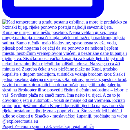
Posjet Zelenom sajmu i 23. veslačkoj regati odliča