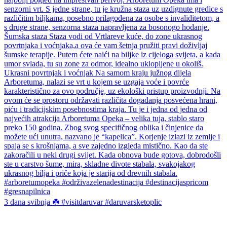
3 dana svibnja ☘️ #visitdaruvar #daruvarsketoplic