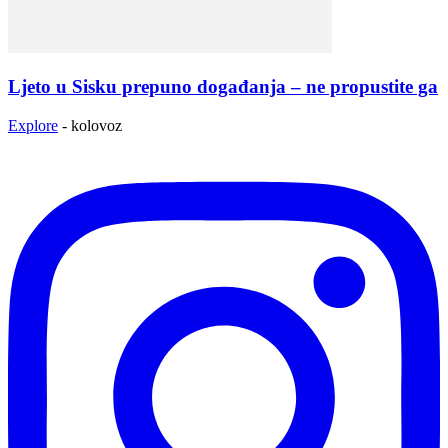
Ljeto u Sisku prepuno događanja – ne propustite ga
Explore
-
kolovoz