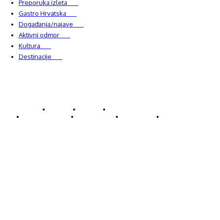
Preporuka izleta
349
Gastro Hrvatska
337
Događanja/najave
327
Aktivni odmor
303
Kultura
228
Destinacije
220
© Explorecroatia
O nama
Kontakt
ExploreCroatia suradnici
Uvjeti korištenja
Oglašavanje
Impressum
Zaštita privatnosti