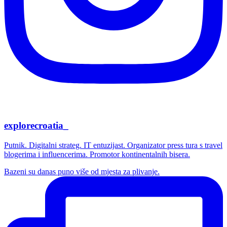
explorecroatia_
Putnik. Digitalni strateg. IT entuzijast. Organizator press tura s travel
blogerima i influencerima. Promotor kontinentalnih bisera.
Bazeni su danas puno više od mjesta za plivanje.