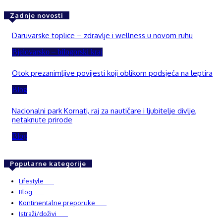
Zadnje novosti
Daruvarske toplice – zdravlje i wellness u novom ruhu
Bjelovarsko – bilogorski kraj
Otok prezanimljive povijesti koji oblikom podsjeća na leptira
Blog
Nacionalni park Kornati, raj za nautičare i ljubitelje divlje,
netaknute prirode
Blog
Popularne kategorije
Lifestyle
937
Blog
750
Kontinentalne preporuke
482
Istraži/doživi
482