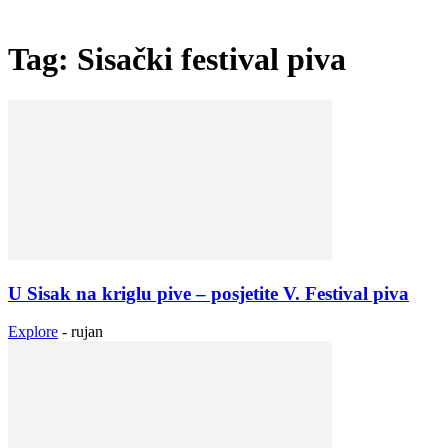
Tag: Sisački festival piva
U Sisak na kriglu pive – posjetite V. Festival piva
Explore
-
rujan