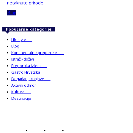
netaknute prirode
Blog
Popularne kategorije
Lifestyle
937
Blog
750
Kontinentalne preporuke
482
Istraži/doživi
482
Preporuka izleta
349
Gastro Hrvatska
337
Događanja/najave
327
Aktivni odmor
303
Kultura
228
Destinacije
220
© Explorecroatia
O nama
Kontakt
ExploreCroatia suradnici