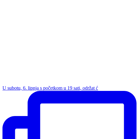
U subotu, 6. lipnja s početkom u 19 sati, održat ć