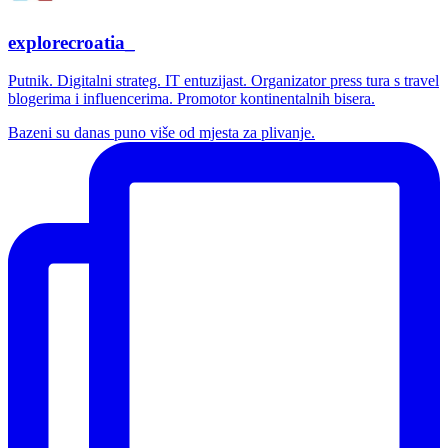
explorecroatia_
Putnik. Digitalni strateg. IT entuzijast. Organizator press tura s travel
blogerima i influencerima. Promotor kontinentalnih bisera.
Bazeni su danas puno više od mjesta za plivanje.