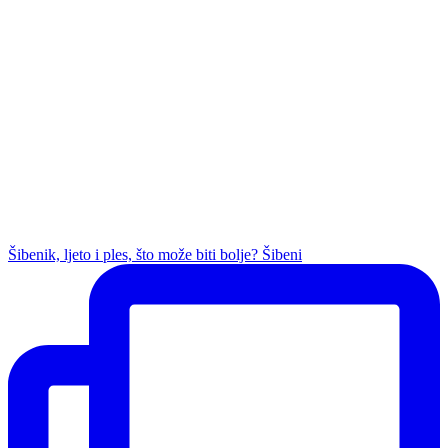
Šibenik, ljeto i ples, što može biti bolje? Šibeni