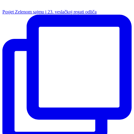
Posjet Zelenom sajmu i 23. veslačkoj regati odliča