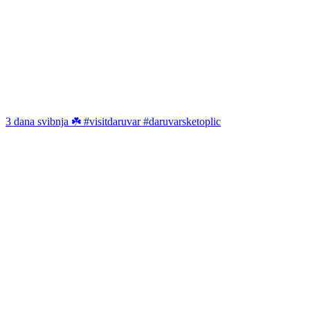
3 dana svibnja ☘️ #visitdaruvar #daruvarsketoplic