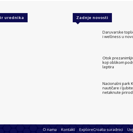
ir urednika
Zadnje novosti
Daruvarske topli
i wellness u no
Otok prezanimljiv
koji oblikom pod
leptira
Nacionalni park Ko
nautičare i ljubite
netaknute priro
O nama
Kontakt
ExploreCroatia suradnici
Uvj