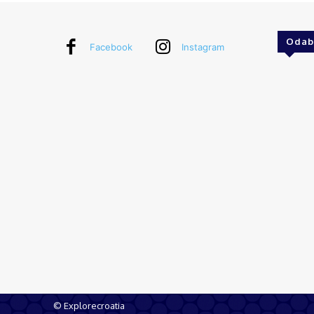
Odab
Facebook
Instagram
© Explorecroatia