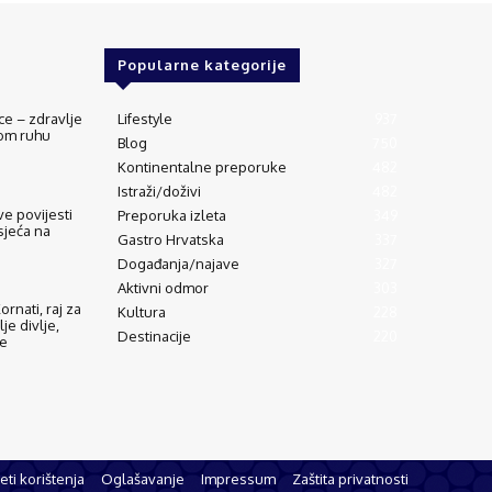
Popularne kategorije
ce – zdravlje
Lifestyle
937
vom ruhu
Blog
750
Kontinentalne preporuke
482
Istraži/doživi
482
e povijesti
Preporuka izleta
349
sjeća na
Gastro Hrvatska
337
Događanja/najave
327
Aktivni odmor
303
rnati, raj za
Kultura
228
lje divlje,
Destinacije
220
de
eti korištenja
Oglašavanje
Impressum
Zaštita privatnosti