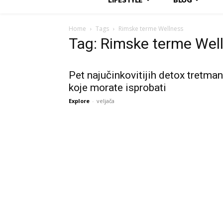
Home
Tags
Rimske terme Wellness
Tag: Rimske terme Wel
Pet najučinkovitijih detox tretma
koje morate isprobati
Explore
-
veljača