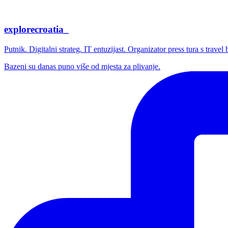
explorecroatia_
Putnik. Digitalni strateg. IT entuzijast. Organizator press tura s trave
Bazeni su danas puno više od mjesta za plivanje.