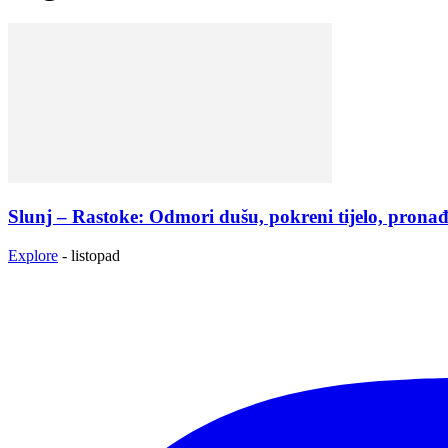
Slunj – Rastoke: Odmori dušu, pokreni tijelo, pronađi 
Explore
-
listopad