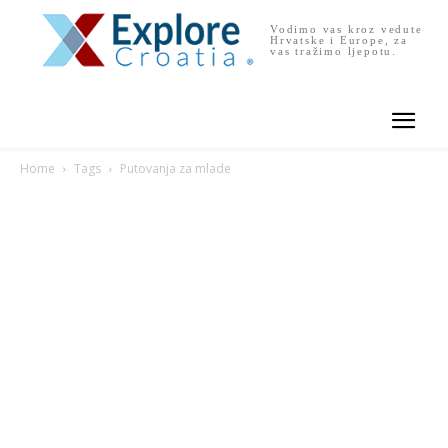
Vodimo vas kroz vedute
Hrvatske i Europe, za
vas tražimo ljepotu.
Home
Tags
Putovanja za mlade