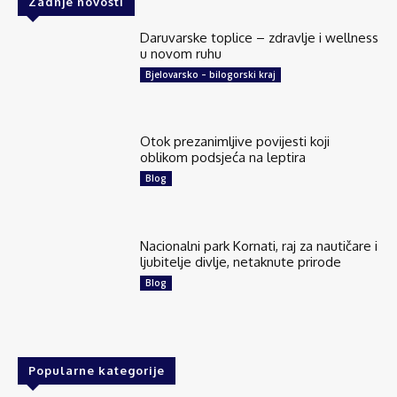
Zadnje novosti
Daruvarske toplice – zdravlje i wellness
u novom ruhu
Bjelovarsko – bilogorski kraj
Otok prezanimljive povijesti koji
oblikom podsjeća na leptira
Blog
Nacionalni park Kornati, raj za nautičare i
ljubitelje divlje, netaknute prirode
Blog
Popularne kategorije