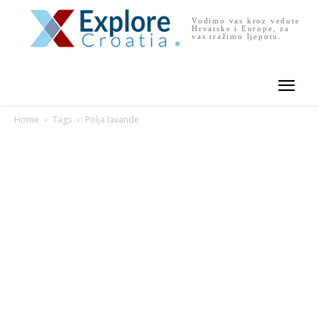
Vodimo vas kroz vedute
Hrvatske i Europe, za
vas tražimo ljepotu.
Home
Tags
Polja lavande