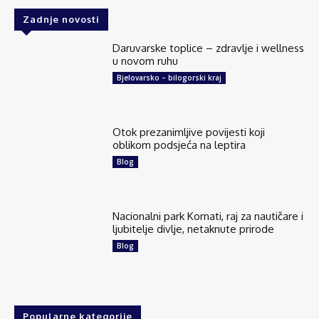
Zadnje novosti
Daruvarske toplice – zdravlje i wellness
u novom ruhu
Bjelovarsko – bilogorski kraj
Otok prezanimljive povijesti koji
oblikom podsjeća na leptira
Blog
Nacionalni park Kornati, raj za nautičare i
ljubitelje divlje, netaknute prirode
Blog
Popularne kategorije