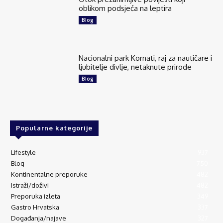
oblikom podsjeća na leptira
Blog
Nacionalni park Kornati, raj za nautičare i
ljubitelje divlje, netaknute prirode
Blog
Popularne kategorije
Lifestyle
937
Blog
750
Kontinentalne preporuke
482
Istraži/doživi
482
Preporuka izleta
349
Gastro Hrvatska
337
Događanja/najave
327