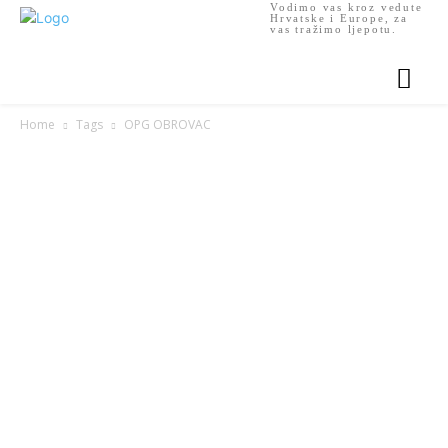
Vodimo vas kroz vedute
Hrvatske i Europe, za
vas tražimo ljepotu.
Home
Tags
OPG OBROVAC