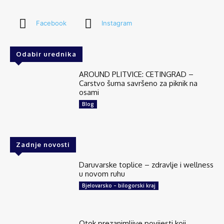
Facebook
Instagram
Odabir urednika
AROUND PLITVICE: CETINGRAD –
Carstvo šuma savršeno za piknik na
osami
Blog
Zadnje novosti
Daruvarske toplice – zdravlje i wellness
u novom ruhu
Bjelovarsko – bilogorski kraj
Otok prezanimljive povijesti koji