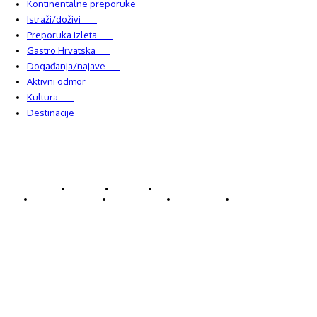
Kontinentalne preporuke
482
Istraži/doživi
482
Preporuka izleta
349
Gastro Hrvatska
337
Događanja/najave
327
Aktivni odmor
303
Kultura
228
Destinacije
220
© Explorecroatia
O nama
Kontakt
ExploreCroatia suradnici
Uvjeti korištenja
Oglašavanje
Impressum
Zaštita privatnosti