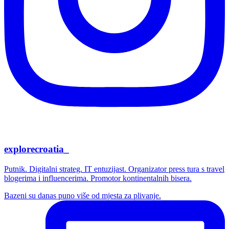
explorecroatia_
Putnik. Digitalni strateg. IT entuzijast. Organizator press tura s travel
blogerima i influencerima. Promotor kontinentalnih bisera.
Bazeni su danas puno više od mjesta za plivanje.