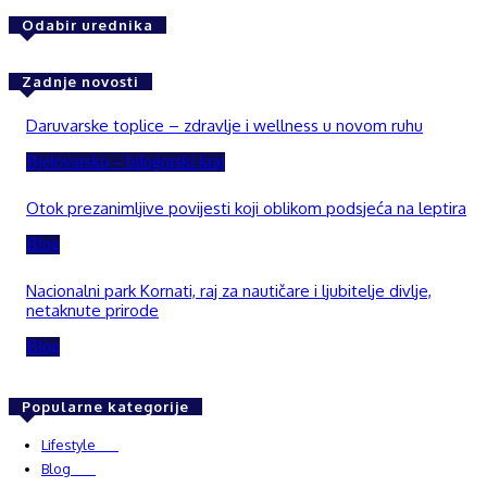
Odabir urednika
Zadnje novosti
Daruvarske toplice – zdravlje i wellness u novom ruhu
Bjelovarsko – bilogorski kraj
Otok prezanimljive povijesti koji oblikom podsjeća na leptira
Blog
Nacionalni park Kornati, raj za nautičare i ljubitelje divlje,
netaknute prirode
Blog
Popularne kategorije
Lifestyle
937
Blog
750