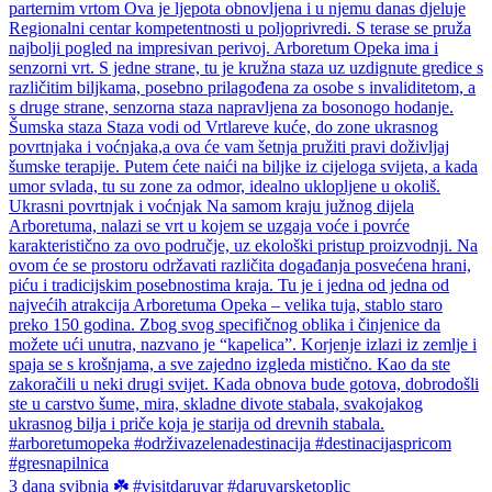
3 dana svibnja ☘️ #visitdaruvar #daruvarsketoplic