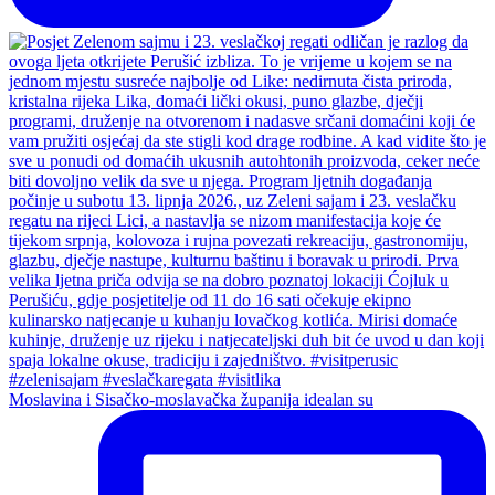
Moslavina i Sisačko-moslavačka županija idealan su