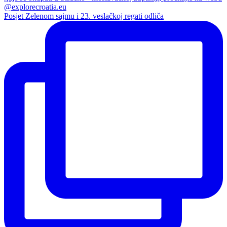
Posjet Zelenom sajmu i 23. veslačkoj regati odliča