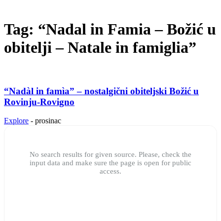
Tag: “Nadal in Famia – Božić u
obitelji – Natale in famiglia”
“Nadàl in famìa” – nostalgični obiteljski Božić u
Rovinju-Rovigno
Explore
-
prosinac
No search results for given source. Please, check the
input data and make sure the page is open for public
access.