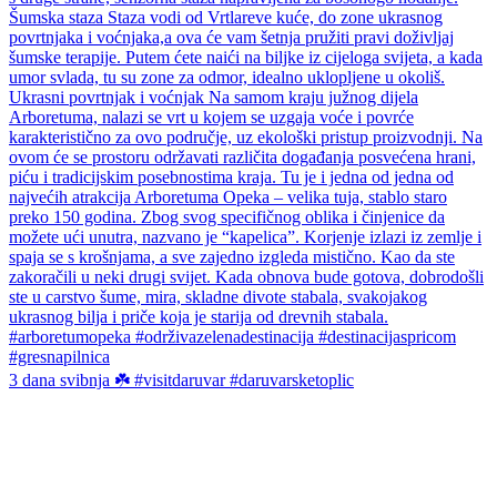
3 dana svibnja ☘️ #visitdaruvar #daruvarsketoplic