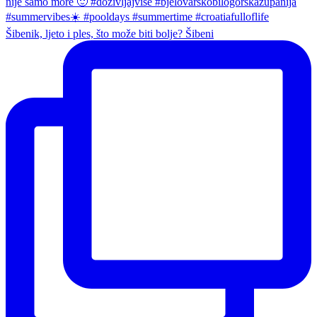
Šibenik, ljeto i ples, što može biti bolje? Šibeni