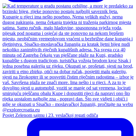
Posjet Zelenom sajmu i 23. veslačkoj regati odliča