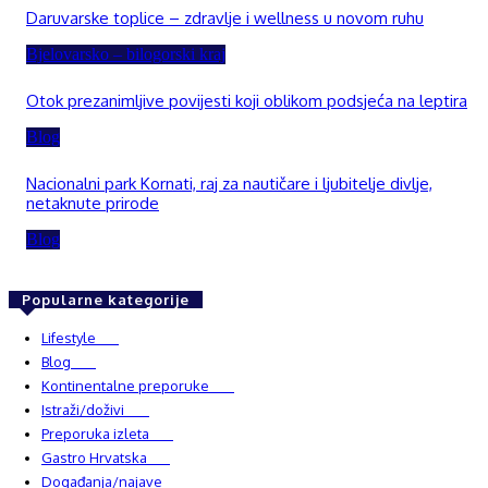
Daruvarske toplice – zdravlje i wellness u novom ruhu
Bjelovarsko – bilogorski kraj
Otok prezanimljive povijesti koji oblikom podsjeća na leptira
Blog
Nacionalni park Kornati, raj za nautičare i ljubitelje divlje,
netaknute prirode
Blog
Popularne kategorije
Lifestyle
937
Blog
750
Kontinentalne preporuke
482
Istraži/doživi
482
Preporuka izleta
349
Gastro Hrvatska
337
Događanja/najave
327