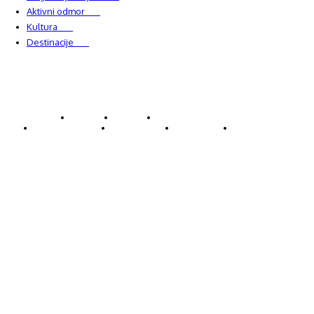
Aktivni odmor
303
Kultura
228
Destinacije
220
© Explorecroatia
O nama
Kontakt
ExploreCroatia suradnici
Uvjeti korištenja
Oglašavanje
Impressum
Zaštita privatnosti