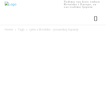
Vodimo vas kroz vedute
Hrvatske i Europe, za
vas tražimo ljepotu.
Home
Tags
Ljeto u Brodsko – posavskoj županiji