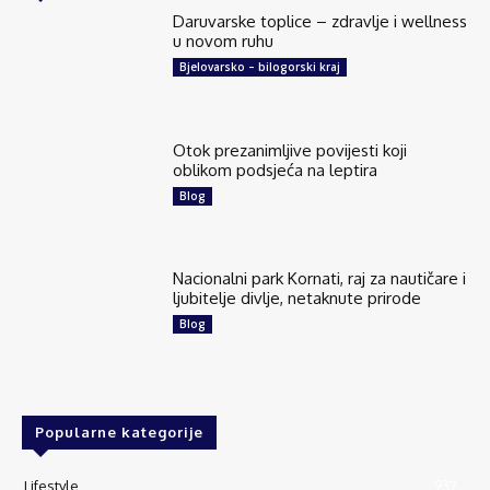
Daruvarske toplice – zdravlje i wellness
u novom ruhu
Bjelovarsko – bilogorski kraj
Otok prezanimljive povijesti koji
oblikom podsjeća na leptira
Blog
Nacionalni park Kornati, raj za nautičare i
ljubitelje divlje, netaknute prirode
Blog
Popularne kategorije
Lifestyle
937