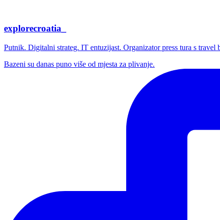
explorecroatia_
Putnik. Digitalni strateg. IT entuzijast. Organizator press tura s trave
Bazeni su danas puno više od mjesta za plivanje.