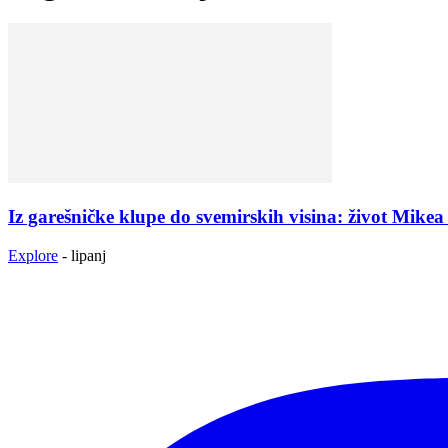
Iz garešničke klupe do svemirskih visina: život Mikea 
Explore
-
lipanj