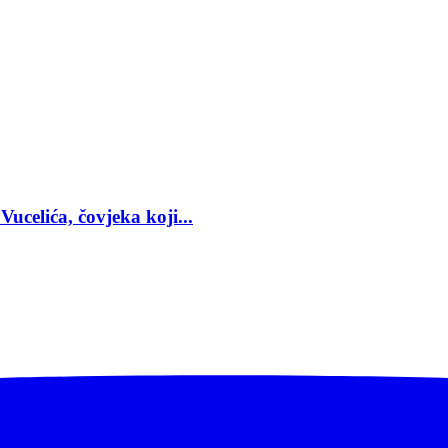
Vucelića, čovjeka koji...