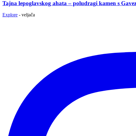
Tajna lepoglavskog ahata – poludragi kamen s Gavez
Explore
-
veljača