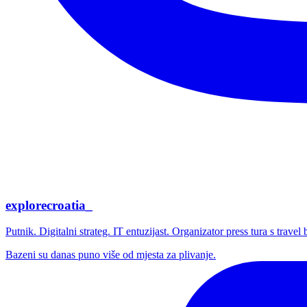
explorecroatia_
Putnik. Digitalni strateg. IT entuzijast. Organizator press tura s trave
Bazeni su danas puno više od mjesta za plivanje.