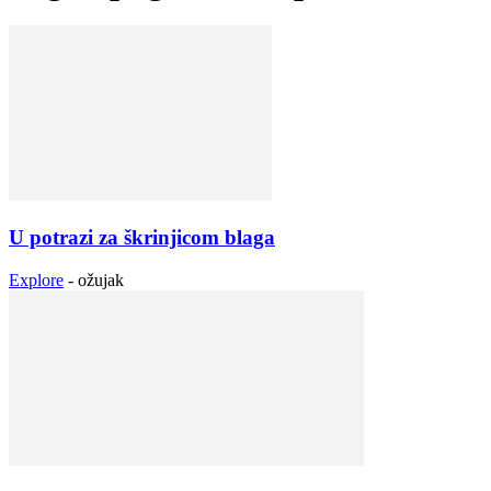
U potrazi za škrinjicom blaga
Explore
-
ožujak