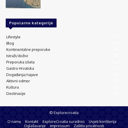
Popularne kategorije
Lifestyle
937
Blog
750
Kontinentalne preporuke
482
Istraži/doživi
482
Preporuka izleta
349
Gastro Hrvatska
337
Događanja/najave
327
Aktivni odmor
303
Kultura
228
Destinacije
220
© Explorecroatia
O nama
Kontakt
ExploreCroatia suradnici
Uvjeti korištenja
Oglašavanje
Impressum
Zaštita privatnosti