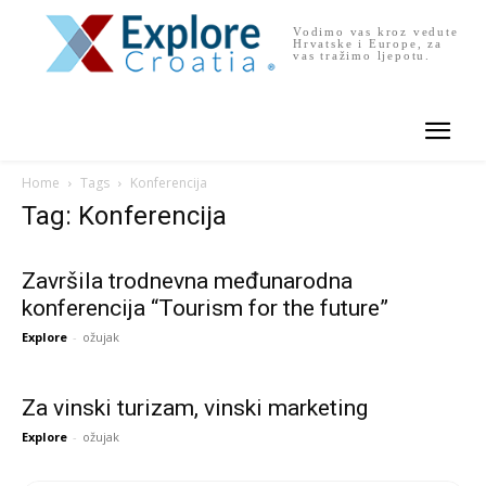
Vodimo vas kroz vedute
Hrvatske i Europe, za
vas tražimo ljepotu.
Home
Tags
Konferencija
Tag: Konferencija
Završila trodnevna međunarodna
konferencija “Tourism for the future”
Explore
-
ožujak
Za vinski turizam, vinski marketing
Explore
-
ožujak