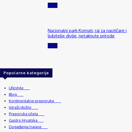
Blog
Nacionalni park Kornati, raj za nautičare i
ljubitelje divlje, netaknute prirode
Blog
Popularne kategorije
Lifestyle
937
Blog
750
Kontinentalne preporuke
482
Istraži/doživi
482
Preporuka izleta
349
Gastro Hrvatska
337
Događanja/najave
327