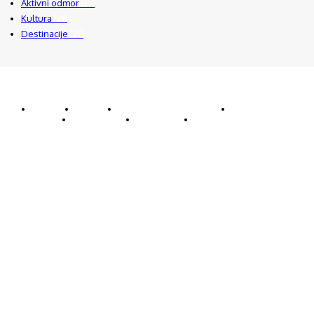
Aktivni odmor
303
Kultura
228
Destinacije
220
© Explorecroatia
O nama
Kontakt
ExploreCroatia suradnici
Uvjeti korištenja
Oglašavanje
Impressum
Zaštita privatnosti