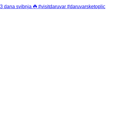
3 dana svibnja ☘️ #visitdaruvar #daruvarsketoplic