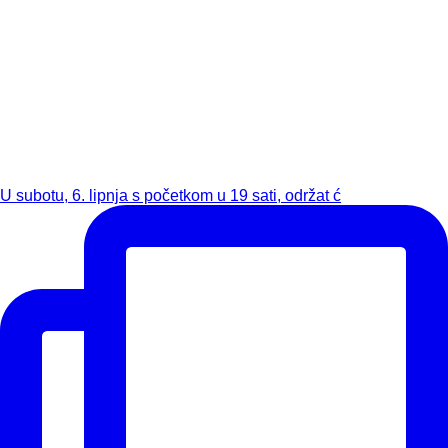
U subotu, 6. lipnja s početkom u 19 sati, održat ć