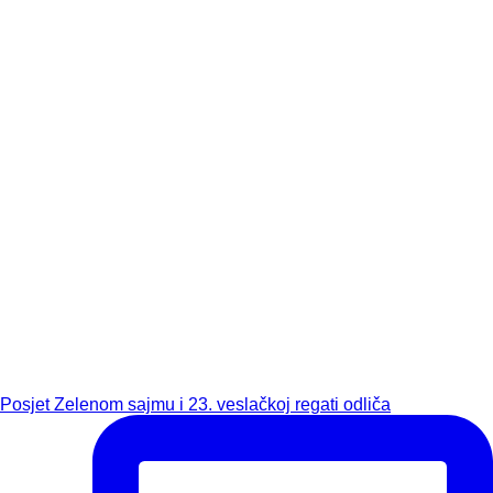
Posjet Zelenom sajmu i 23. veslačkoj regati odliča