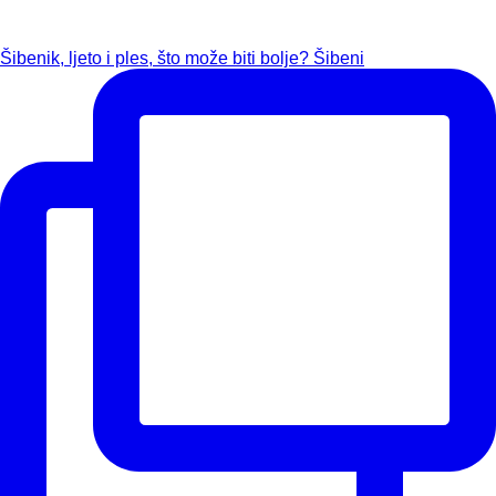
Šibenik, ljeto i ples, što može biti bolje? Šibeni