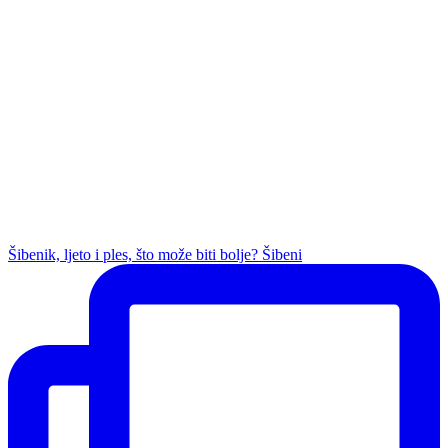
Šibenik, ljeto i ples, što može biti bolje? Šibeni