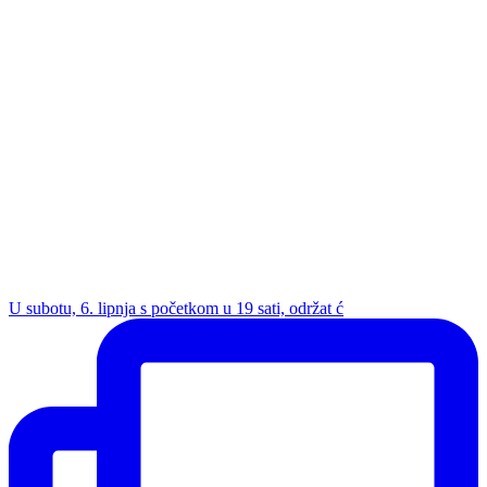
U subotu, 6. lipnja s početkom u 19 sati, održat ć