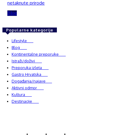
netaknute prirode
Blog
Popularne kategorije
Lifestyle
937
Blog
750
Kontinentalne preporuke
482
Istraži/doživi
482
Preporuka izleta
349
Gastro Hrvatska
337
Događanja/najave
327
Aktivni odmor
303
Kultura
228
Destinacije
220
© Explorecroatia
O nama
Kontakt
ExploreCroatia suradnici