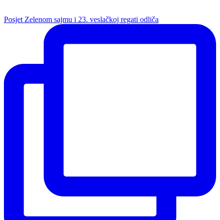
Posjet Zelenom sajmu i 23. veslačkoj regati odliča