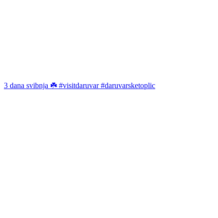
3 dana svibnja ☘️ #visitdaruvar #daruvarsketoplic