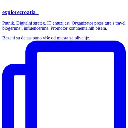
explorecroatia_
Putnik. Digitalni strateg. IT entuzijast. Organizator press tura s travel
blogerima i influencerima. Promotor kontinentalnih bisera.
Bazeni su danas puno više od mjesta za plivanje.