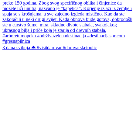
3 dana svibnja ☘️ #visitdaruvar #daruvarsketoplic