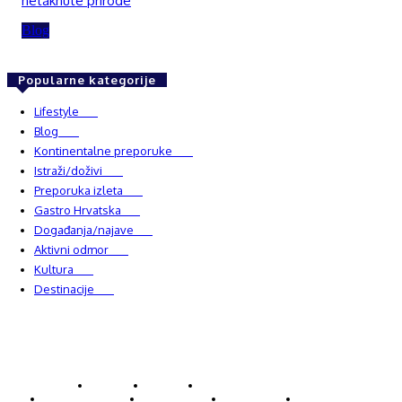
netaknute prirode
Blog
Popularne kategorije
Lifestyle
937
Blog
750
Kontinentalne preporuke
482
Istraži/doživi
482
Preporuka izleta
349
Gastro Hrvatska
337
Događanja/najave
327
Aktivni odmor
303
Kultura
228
Destinacije
220
© Explorecroatia
O nama
Kontakt
ExploreCroatia suradnici
Uvjeti korištenja
Oglašavanje
Impressum
Zaštita privatnosti