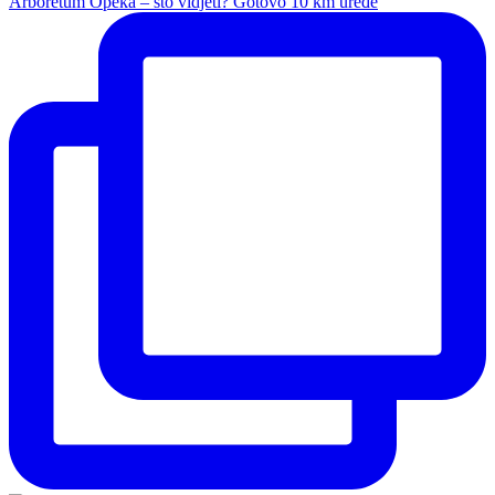
Arboretum Opeka – što vidjeti? Gotovo 10 km uređe