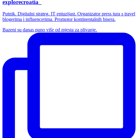
explorecroatia_
Putnik. Digitalni strateg. IT entuzijast. Organizator press tura s travel
blogerima i influencerima. Promotor kontinentalnih bisera.
Bazeni su danas puno više od mjesta za plivanje.