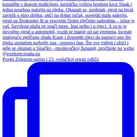
Posjet Zelenom sajmu i 23. veslačkoj regati odliča