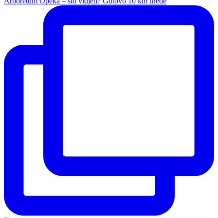
Arboretum Opeka – što vidjeti? Gotovo 10 km uređe