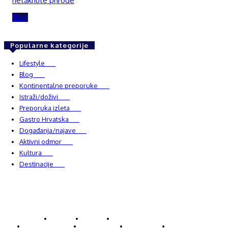
netaknute prirode
Blog
Popularne kategorije
Lifestyle
937
Blog
750
Kontinentalne preporuke
482
Istraži/doživi
482
Preporuka izleta
349
Gastro Hrvatska
337
Događanja/najave
327
Aktivni odmor
303
Kultura
228
Destinacije
220
© Explorecroatia
O nama
Kontakt
ExploreCroatia suradnici
Uvjeti korištenja
Oglašavanje
Impressum
Zaštita privatnosti