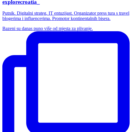
explorecroatia_
Putnik. Digitalni strateg. IT entuzijast. Organizator press tura s travel
blogerima i influencerima. Promotor kontinentalnih bisera.
Bazeni su danas puno više od mjesta za plivanje.