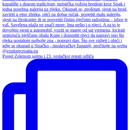
Posjet Zelenom sajmu i 23. veslačkoj regati odliča