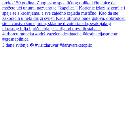
3 dana svibnja ☘️ #visitdaruvar #daruvarsketoplic