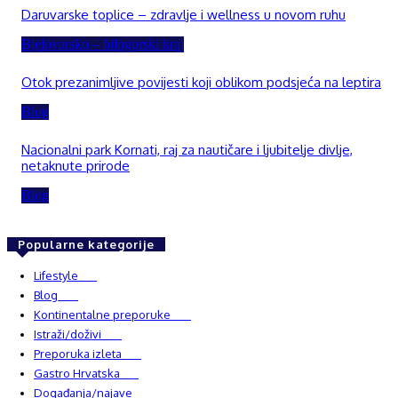
Daruvarske toplice – zdravlje i wellness u novom ruhu
Bjelovarsko – bilogorski kraj
Otok prezanimljive povijesti koji oblikom podsjeća na leptira
Blog
Nacionalni park Kornati, raj za nautičare i ljubitelje divlje,
netaknute prirode
Blog
Popularne kategorije
Lifestyle
937
Blog
750
Kontinentalne preporuke
482
Istraži/doživi
482
Preporuka izleta
349
Gastro Hrvatska
337
Događanja/najave
327