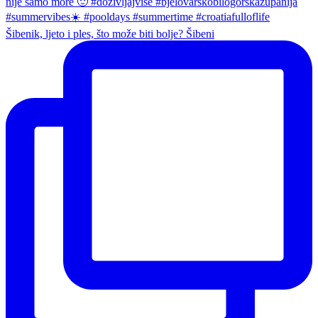
Šibenik, ljeto i ples, što može biti bolje? Šibeni