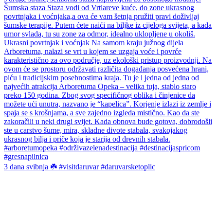
3 dana svibnja ☘️ #visitdaruvar #daruvarsketoplic