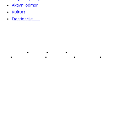
Aktivni odmor
303
Kultura
228
Destinacije
220
© Explorecroatia
O nama
Kontakt
ExploreCroatia suradnici
Uvjeti korištenja
Oglašavanje
Impressum
Zaštita privatnosti