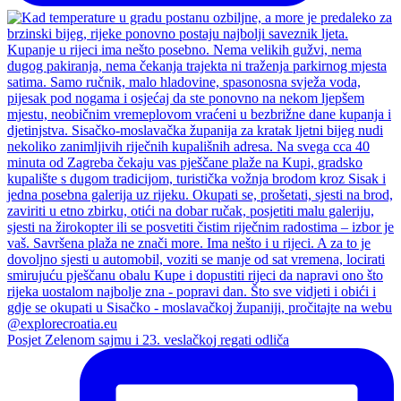
Posjet Zelenom sajmu i 23. veslačkoj regati odliča