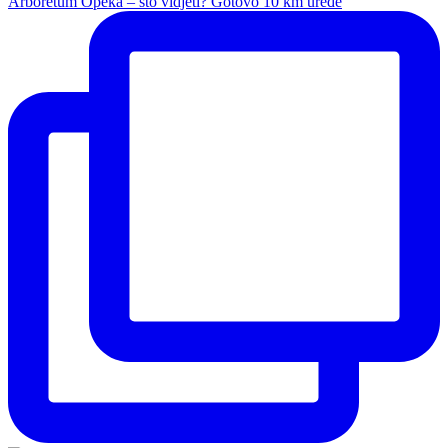
Arboretum Opeka – što vidjeti? Gotovo 10 km uređe