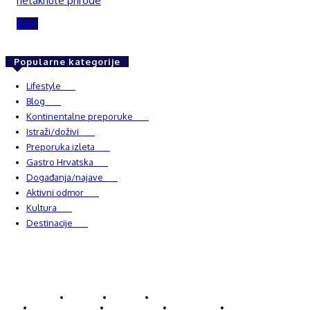
netaknute prirode
Blog
Popularne kategorije
Lifestyle
937
Blog
750
Kontinentalne preporuke
482
Istraži/doživi
482
Preporuka izleta
349
Gastro Hrvatska
337
Događanja/najave
327
Aktivni odmor
303
Kultura
228
Destinacije
220
© Explorecroatia
O nama
Kontakt
ExploreCroatia suradnici
Uvjeti korištenja
Oglašavanje
Impressum
Zaštita privatnosti