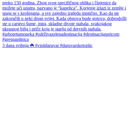
3 dana svibnja ☘️ #visitdaruvar #daruvarsketoplic