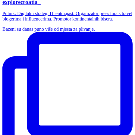
explorecroatia_
Putnik. Digitalni strateg. IT entuzijast. Organizator press tura s travel
blogerima i influencerima. Promotor kontinentalnih bisera.
Bazeni su danas puno više od mjesta za plivanje.