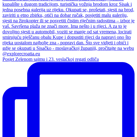
Posjet Zelenom sajmu i 23. veslačkoj regati odliča