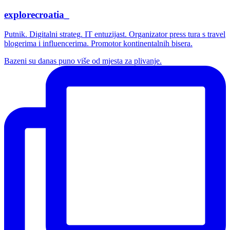
explorecroatia_
Putnik. Digitalni strateg. IT entuzijast. Organizator press tura s travel
blogerima i influencerima. Promotor kontinentalnih bisera.
Bazeni su danas puno više od mjesta za plivanje.