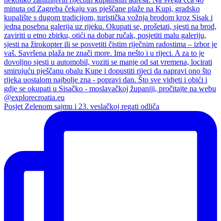
Posjet Zelenom sajmu i 23. veslačkoj regati odliča