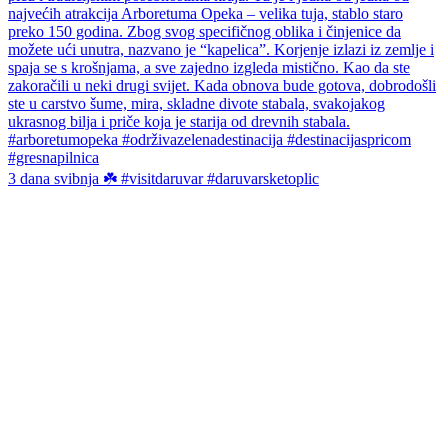
3 dana svibnja ☘️ #visitdaruvar #daruvarsketoplic