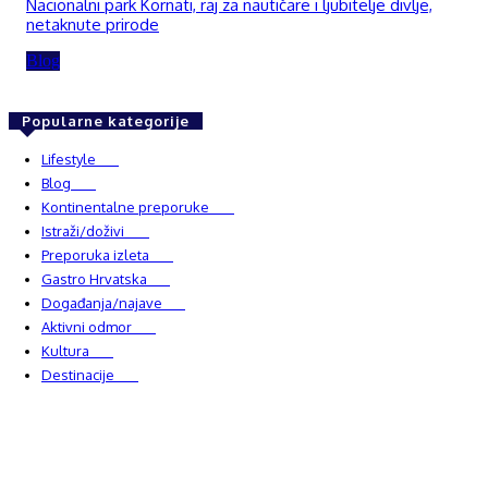
Nacionalni park Kornati, raj za nautičare i ljubitelje divlje,
netaknute prirode
Blog
Popularne kategorije
Lifestyle
937
Blog
750
Kontinentalne preporuke
482
Istraži/doživi
482
Preporuka izleta
349
Gastro Hrvatska
337
Događanja/najave
327
Aktivni odmor
303
Kultura
228
Destinacije
220
© Explorecroatia