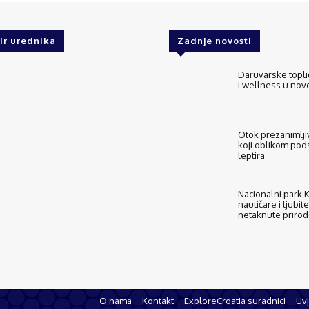
ir urednika
Zadnje novosti
Daruvarske topli
i wellness u no
Otok prezanimljiv
koji oblikom pod
leptira
Nacionalni park Ko
nautičare i ljubite
netaknute priro
O nama
Kontakt
ExploreCroatia suradnici
Uvj