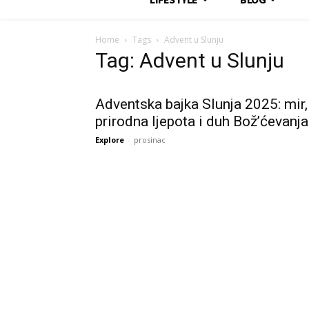
Home
Tags
Advent u Slunju
Tag: Advent u Slunju
Adventska bajka Slunja 2025: mir,
prirodna ljepota i duh Bož’ćevanja
Explore
-
prosinac