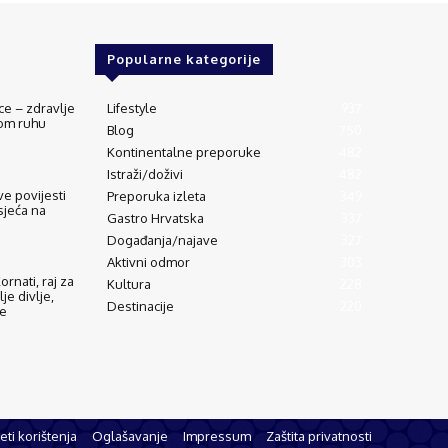
Popularne kategorije
ce – zdravlje
Lifestyle
937
vom ruhu
Blog
750
Kontinentalne preporuke
482
Istraži/doživi
482
e povijesti
Preporuka izleta
349
sjeća na
Gastro Hrvatska
337
Događanja/najave
327
Aktivni odmor
303
rnati, raj za
Kultura
228
lje divlje,
Destinacije
220
de
eti korištenja
Oglašavanje
Impressum
Zaštita privatnosti