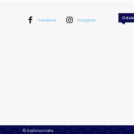
Odab
Facebook
Instagram
© Explorecroatia